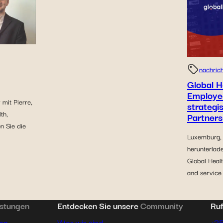
nachric
Global H
Employe
 mit Pierre,
strategi
th,
Partners
n Sie die
Luxemburg, 
herunterlade
Global Healt
and service
istungen
Entdecken Sie unsere
Community
Ruf
hen
Wer wir sind
+3