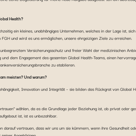
lobal Health?
eichzeitig ein kleines, unabhängiges Unternehmen, welches in der Lage ist, si
 FGH und wird es uns ermöglichen, unsere ehrgeizigen Ziele zu erreichen.
nbegrenztem Versicherungsschutz und freier Wahl der medizinischen Anbiet
lung und dem Engagement des gesamten Global Health-Teams, einen hervorrage
Krankenversicherungsbranche zu etablieren.
ch am meisten? Und warum?
hängigkeit, Innovation und Integrität – sie bilden das Rückgrat von Global 
trauen” wählen, da es die Grundlage jeder Beziehung ist, ob privat oder ge
fgebaut ist, ist es unbezahlbar.
arauf vertrauen, dass wir uns um sie kümmern, wenn ihre Gesundheit oder 
t seiner Angehörigen.