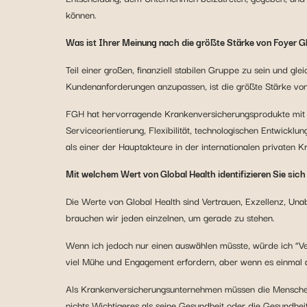
können.
Was ist Ihrer Meinung nach die größte Stärke von F
oyer G
Teil einer großen, finanziell stabilen Gruppe zu sein und gl
Kundenanforderungen anzupassen, ist die größte Stärke von
FGH hat hervorragende Krankenversicherungsprodukte mit u
Serviceorientierung, Flexibilität, technologischen Entwick
als einer der Hauptakteure in der internationalen privaten 
Mit welchem Wert von Global Health identifizieren Sie si
Die Werte von Global Health sind Vertrauen, Exzellenz, Unab
brauchen wir jeden einzelnen, um gerade zu stehen.
Wenn ich jedoch nur einen auswählen müsste, würde ich “Ver
viel Mühe und Engagement erfordern, aber wenn es einmal au
Als Krankenversicherungsunternehmen müssen die Menschen d
nichts Wichtigeres als seine Gesundheit oder die Gesundhei