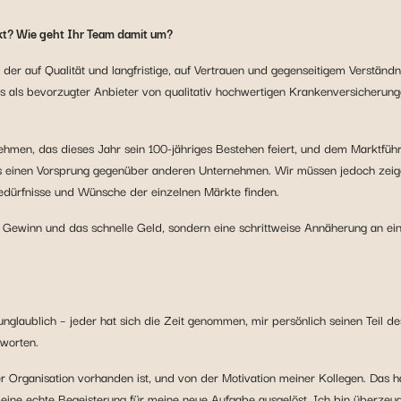
t? Wie geht Ihr Team damit um?
 der auf Qualität und langfristige, auf Vertrauen und gegenseitigem Verständni
s, uns als bevorzugter Anbieter von qualitativ hochwertigen Krankenversicheru
hmen, das dieses Jahr sein 100-jähriges Bestehen feiert, und dem Marktfüh
ns einen Vorsprung gegenüber anderen Unternehmen. Wir müssen jedoch zeig
Bedürfnisse und Wünsche der einzelnen Märkte finden.
ge Gewinn und das schnelle Geld, sondern eine schrittweise Annäherung an ein
nglaublich – jeder hat sich die Zeit genommen, mir persönlich seinen Teil de
worten.
 Organisation vorhanden ist, und von der Motivation meiner Kollegen. Das 
ine echte Begeisterung für meine neue Aufgabe ausgelöst. Ich bin überzeugt