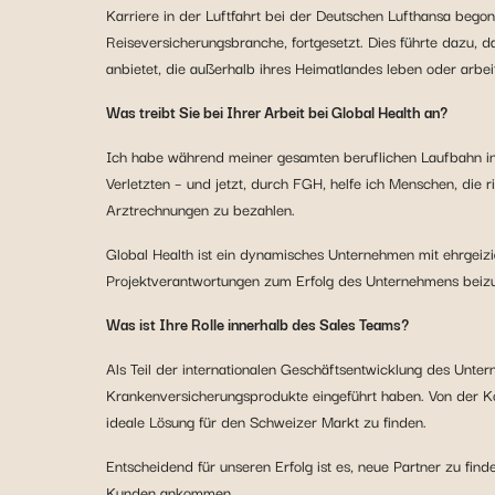
Karriere in der Luftfahrt bei der Deutschen Lufthansa bego
Reiseversicherungsbranche, fortgesetzt. Dies führte dazu, 
anbietet, die außerhalb ihres Heimatlandes leben oder arbei
Was treibt Sie bei Ihrer Arbeit bei Global Health an
?
Ich habe während meiner gesamten beruflichen Laufbahn in
Verletzten – und jetzt, durch FGH, helfe ich Menschen, die 
Arztrechnungen zu bezahlen.
Global Health ist ein dynamisches Unternehmen mit ehrgeizig
Projektverantwortungen zum Erfolg des Unternehmens beizu
Was ist Ihre Rolle innerhalb des Sales Teams?
Als Teil der internationalen Geschäftsentwicklung des Unt
Krankenversicherungsprodukte eingeführt haben. Von der Ko
ideale Lösung für den Schweizer Markt zu finden.
Entscheidend für unseren Erfolg ist es, neue Partner zu fi
Kunden ankommen.