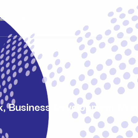
nehmen und Makler
Community
ick, Business Development Ma