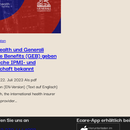
hten
ealth und Generali
e Benefits (GEB) geben
sche IPMI- und
chaft bekannt
22. Juli 2023 Als pdf
n (EN-Version) (Text auf Englisch)
h, the international health insurer
 provider…
en Sie uns an
Ecare-App erhältlich bei
Herunterladen im
52 270 444 1002