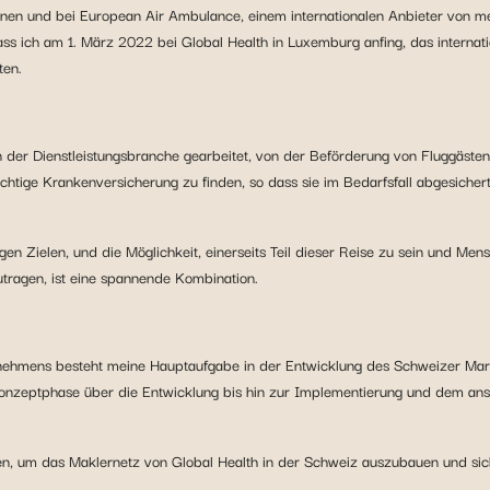
nnen und bei European Air Ambulance, einem internationalen Anbieter von me
dass ich am 1. März 2022 bei Global Health in Luxemburg anfing, das interna
ten.
 der Dienstleistungsbranche gearbeitet, von der Beförderung von Fluggäste
richtige Krankenversicherung zu finden, so dass sie im Bedarfsfall abgesiche
en Zielen, und die Möglichkeit, einerseits Teil dieser Reise zu sein und Me
tragen, ist eine spannende Kombination.
ernehmens besteht meine Hauptaufgabe in der Entwicklung des Schweizer Ma
nzeptphase über die Entwicklung bis hin zur Implementierung und dem ansc
nden, um das Maklernetz von Global Health in der Schweiz auszubauen und sic