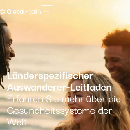
Menu fermé
Länderspezifischer
Auswanderer‑Leitfaden
Erfahren Sie mehr über die
Gesundheitssysteme der
Welt