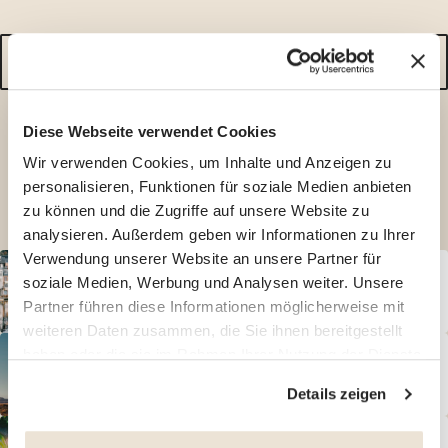
Nach
einer
Destination
suchen
Diese Webseite verwendet Cookies
Wir verwenden Cookies, um Inhalte und Anzeigen zu
Oder durchsuchen Sie einfach die Länder unten.
personalisieren, Funktionen für soziale Medien anbieten
zu können und die Zugriffe auf unsere Website zu
analysieren. Außerdem geben wir Informationen zu Ihrer
Verwendung unserer Website an unsere Partner für
soziale Medien, Werbung und Analysen weiter. Unsere
Sehen Sie unsere Leitfäden für
36
Länder in
Europa
Partner führen diese Informationen möglicherweise mit
weiteren Daten zusammen, die Sie ihnen bereitgestellt
haben oder die sie im Rahmen Ihrer Nutzung der Dienste
Sehen Sie unsere Leitfäden für
14
Länder in
Amerika
gesammelt haben.
Informationen über den Schutz der
Details zeigen
Privatsphäre