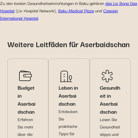
Zu den besten Gesundheitseinrichtungen in Baku gehören
das Liv Bona Dea
Hospital
(Liv Hospital Network),
Baku Medical Plaza
und
Caspian
International Hospital
.
Weitere Leitfäden für Aserbaidschan
Budget
Leben in
Gesundh
in
Aserbai
eit in
Aserbai
dschan
Aserbai
dschan
dschan
Entdecken
Sie
Erfahren
Lesen Sie
praktische
Sie mehr
Gesundheit
Tipps für
über die
stipps und