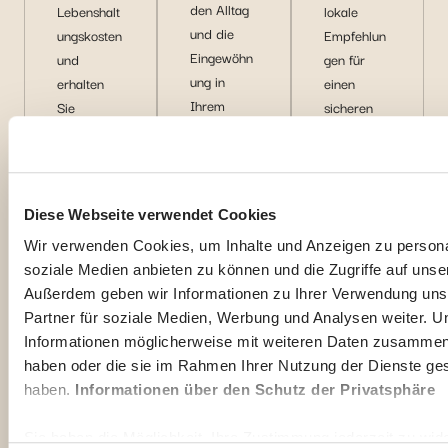
den Alltag
Lebenshalt
lokale
und die
ungskosten
Empfehlun
Eingewöhn
und
gen für
ung in
erhalten
einen
Ihrem
Sie
sicheren
neuen
Finanztipp
Auslandsau
Land.
s für
fenthalt.
Expats.
M
M
M
Diese Webseite verwendet Cookies
eh
eh
eh
Wir verwenden Cookies, um Inhalte und Anzeigen zu personal
r
r
r
soziale Medien anbieten zu können und die Zugriffe auf unse
en
en
en
Außerdem geben wir Informationen zu Ihrer Verwendung uns
td
td
td
Partner für soziale Medien, Werbung und Analysen weiter. U
ec
ec
ec
Informationen möglicherweise mit weiteren Daten zusammen, d
ke
ke
ke
haben oder die sie im Rahmen Ihrer Nutzung der Dienste g
n
n
n
haben.
Informationen über den Schutz der Privatsphäre
Sie haben die Möglichkeit, Ihre Zustimmung jederzeit zu wide