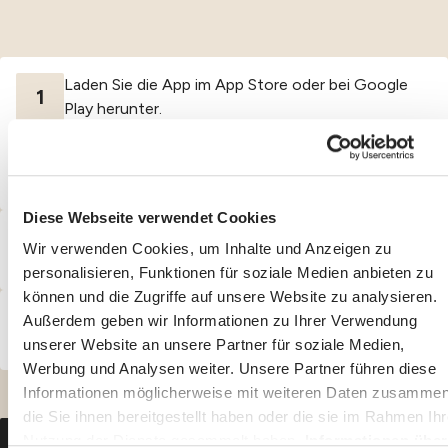
Laden Sie die App im App Store oder bei Google
1
Play herunter.
Herunterladen im
Herunterladen im
App store
Google Play
Diese Webseite verwendet Cookies
Erstellen Sie ein Konto mit Ihren Kontaktdaten und
2
Wir verwenden Cookies, um Inhalte und Anzeigen zu
Ihrer Versichertennummer.
personalisieren, Funktionen für soziale Medien anbieten zu
können und die Zugriffe auf unsere Website zu analysieren.
Nutzen Sie Ihr Konto, um Termine für sich und Ihre
Außerdem geben wir Informationen zu Ihrer Verwendung
3
Familie zu verwalten.
unserer Website an unsere Partner für soziale Medien,
Werbung und Analysen weiter. Unsere Partner führen diese
Informationen möglicherweise mit weiteren Daten zusammen
die Sie ihnen bereitgestellt haben oder die sie im Rahmen Ihr
Nutzung der Dienste gesammelt haben.
Informationen über
Zu meinem Ecare-Portal