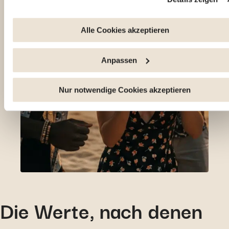
Sie haben die Möglichkeit, Ihre Zustimmung jederzeit zu
widerrufen, indem Sie auf den Link "Cookie-Verwaltung" am
Alle Cookies akzeptieren
Ende der Seite klicken. Einige dieser Cookies sind für das
ordnungsgemäße Funktionieren der Website unbedingt
Anpassen
erforderlich. Bitte beachten Sie, dass bei der Deaktivierung 
hier verwendeten Cookies einige Funktionen oder Teile diese
Website möglicherweise nicht mehr normal zugänglich sind.
Nur notwendige Cookies akzeptieren
Andere werden verwendet, um : Ihre Nutzererfahrung zu
verbessern, indem Sie Ihre Funktionen anpassen und sich a
Ihre Entscheidungen erinnern. Das Publikum zu messen,
indem wir die Anzahl der Besucher verfolgen und verstehen,
wie Sie auf unsere Website gelangen. Personalisierte Angeb
und Dienstleistungen bereitstellen und deren Leistung
verfolgen. Informationen mit den verwendeten sozialen
Netzwerken zu teilen und Ihnen die Möglichkeit zu geben,
Die Werte, nach denen
Inhalte anzuzeigen, die auf einer externen Website gehostet
werden.