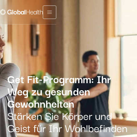
Menu fermé
Get Fit-Programm: Ihr
Weg zu gesunden
Gewohnheiten
Stärken Sie Körper und
Geist für Ihr Wohlbefinden