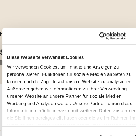
MOBILE-APP
Schon Kunde bei uns? Melden Sie sich
Diese Webseite verwendet Cookies
in Ihrem Ecare‑Portal an.
Wir verwenden Cookies, um Inhalte und Anzeigen zu
personalisieren, Funktionen für soziale Medien anbieten zu
können und die Zugriffe auf unsere Website zu analysieren.
Außerdem geben wir Informationen zu Ihrer Verwendung
Laden Sie die App im App Store oder bei Google
1
unserer Website an unsere Partner für soziale Medien,
Play herunter.
Werbung und Analysen weiter. Unsere Partner führen diese
Informationen möglicherweise mit weiteren Daten zusammen
Herunterladen im
Herunterladen im
die Sie ihnen bereitgestellt haben oder die sie im Rahmen Ihr
App store
Google Play
Nutzung der Dienste gesammelt haben.
Informationen über
den Schutz der Privatsphäre