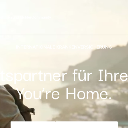
nehmen und Makler
Community
INTERNATIONALE KRANKENVERSICHERUNG
spartner für Ihre
You’re Home.