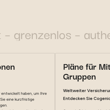
ert – grenzenlos – a
onen
Pläne für Mi
Gruppen
Weltweiter Versicheru
r entwickelt haben, um Ihre
Entdecken Sie Cogeni
ie eine kurzfristige
gen.