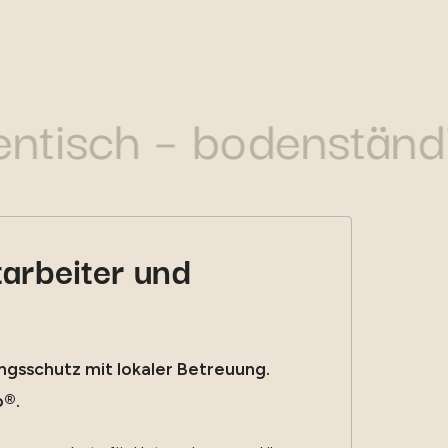
uthentisch – bodenstä
tarbeiter und
ngsschutz mit lokaler Betreuung.
o®.