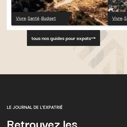
–
–
–
Vivre
Santé
Budget
Vivre
S
–
–
–
–
–
Danemark
Danemark
Danemark
Paragu
P
tous nos guides pour expats
LE JOURNAL DE L’EXPATRI
É
Retrouvez les