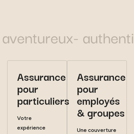
ventureux- authentiqu
Assurance
Assurance
pour
pour
particuliers
employés
& groupes
voir nos formules
Votre
nos offres pour entreprises
en savoir plus
expérience
Une couverture