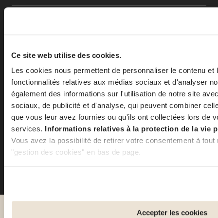
29.06.2026
Vie d’expatrié : doit-on dire au revoir à son ancienne
version de soi ?
Ce site web utilise des cookies.
lire plus
Les cookies nous permettent de personnaliser le contenu et l
fonctionnalités relatives aux médias sociaux et d'analyser no
24.06.2026
également des informations sur l'utilisation de notre site av
Les villes les plus propices à la marche pour des habitudes
sociaux, de publicité et d'analyse, qui peuvent combiner cell
plus saines
que vous leur avez fournies ou qu'ils ont collectées lors de vo
lire plus
services.
Informations relatives à la protection de la vie p
Vous avez la possibilité de retirer votre consentement à tout
"gestion des cookies" en bas de page.
Certains de ces cookies sont strictement nécessaires au bo
que si vous désactivez des cookies utilisés ici, il se peut qu
parties de ce site Web ne soient plus normalement accessible
Améliorer votre expérience utilisateur, en personnalisant vos 
Accepter les cookies