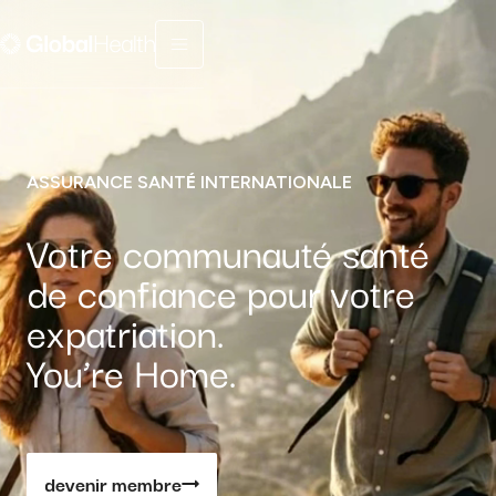
Menu fermé
ASSURANCE SANT
É
INTERNATIONALE
Votre communauté santé
de confiance pour votre
expatriation.
You’re Home.
devenir membre