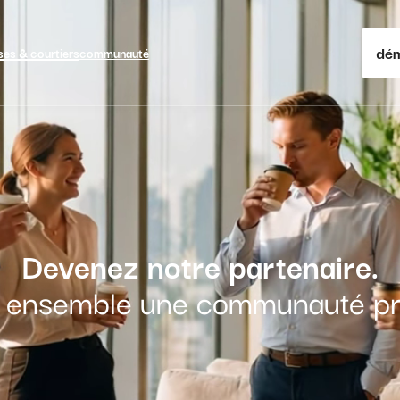
dém
ses & courtiers
communauté
Devenez notre partenaire.
 ensemble une communauté pr