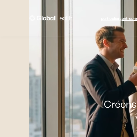
particuliers
entrepri
Créons