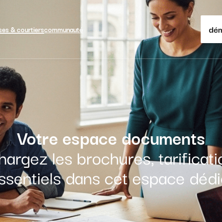
dém
ses & courtiers
communauté
Votre espace documents
hargez les brochures, tarificat
ssentiels dans cet espace dédi