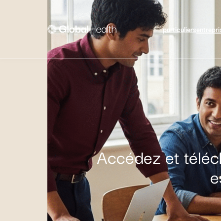
particuliers
entrepri
Accédez et téléc
e