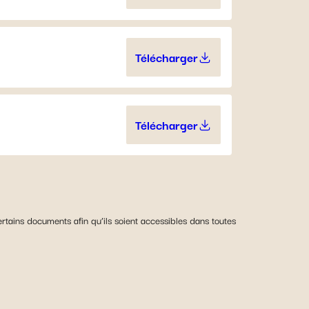
Télécharger
YouGenio® Germany (761.
Télécharger
YouGenio® Germany (907.
tains documents afin qu’ils soient accessibles dans toutes