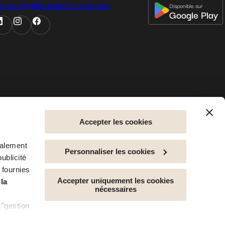
ontact@globalhealth.insurance
Disponible sur
Google Play
Accepter les cookies
galement
les
politique de confidentialité
mentions légales
cookies
plan de site
accessibilité
Personnaliser les cookies
ublicité
 fournies
Accepter uniquement les cookies
 la
nécessaires
 "gestion