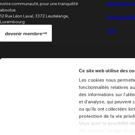
assurance g
notre communauté, pour une tranquilité
absolue.
téléconsulta
12 Rue Léon Laval, 3372 Leudelange,
Luxembourg
FAQ
devenir membre
Ce site web utilise des co
Les cookies nous permetten
fonctionnalités relatives 
Global
Health
©
2026
des informations sur l'util
et d'analyse, qui peuvent 
ou qu'ils ont collectées lor
protection de la vie priv
Vous avez la possibilité de
des cookies" en bas de p