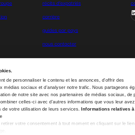
roupe
récits d’expatriés
c
tion
carrière
guides par pays
nous contacter
okies.
t de personnaliser le contenu et les annonces, d'offrir des
aux médias sociaux et d'analyser notre trafic. Nous partageons é
conditions généra
isation de notre site avec nos partenaires de médias sociaux, de p
combiner celles-ci avec d'autres informations que vous leur avez
s de votre utilisation de leurs services.
Informations relatives à
ée
 retirer votre consentement à tout moment en cliquant sur le lien
age.