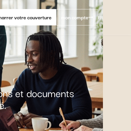
arrer votre couverture
mon compte
FR
ions et documents
é.