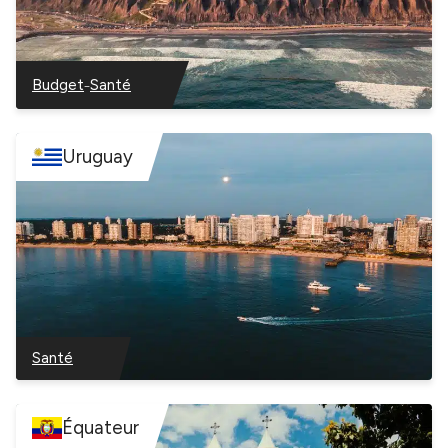
–
Budget
Santé
–
–
Pérou
Pérou
Uruguay
Santé
–
Uruguay
Équateur