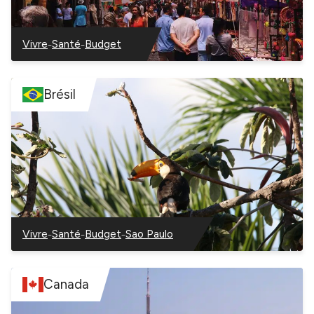
–
–
Vivre
Santé
Budget
–
–
–
Argentine
Argentine
Argentine
Brésil
–
–
–
Vivre
Santé
Budget
Sao Paulo
–
–
–
–
Brésil
Brésil
Brésil
Brésil
Canada