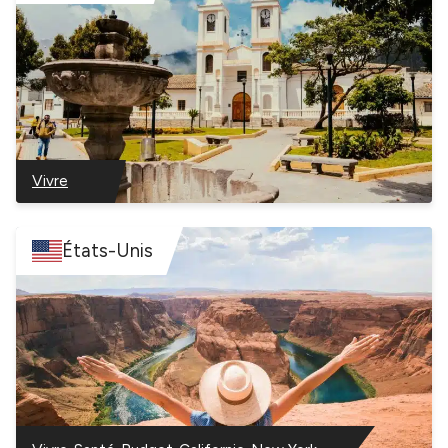
Vivre
–
Équateur
États-Unis