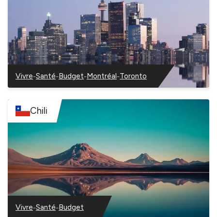
–
–
–
–
Vivre
Santé
Budget
Montréal
Toronto
–
–
–
–
–
Canada
Canada
Canada
Canada
Canada
Chili
–
–
Vivre
Santé
Budget
–
–
–