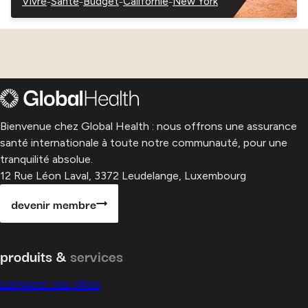
–
–
–
–
Vivre
Santé
Budget
Californie
New York
–
–
–
–
–
États-
États-
États-
États-
États-
Unis
Unis
Unis
Unis
Unis
Bienvenue chez Global Health : nous offrons une assurance
santé internationale à toute notre communauté, pour une
tranquilité absolue.
12 Rue Léon Laval, 3372 Leudelange, Luxembourg
devenir membre
produits &
services
comparer nos plans