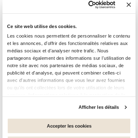
–
–
Vivre
Santé
Budget
–
–
–
Ce site web utilise des cookies.
Costa
Costa
Costa
Les cookies nous permettent de personnaliser le contenu
Rica
Rica
Rica
et les annonces, d'offrir des fonctionnalités relatives aux
Iles Vierges Américaines
médias sociaux et d'analyser notre trafic. Nous
partageons également des informations sur l'utilisation de
notre site avec nos partenaires de médias sociaux, de
publicité et d'analyse, qui peuvent combiner celles-ci
avec d'autres informations que vous leur avez fournies
ou qu'ils ont collectées lors de votre utilisation de leurs
services.
Informations relatives à la protection de la
vie privée
Santé
Afficher les détails
–
Vous avez la possibilité de retirer votre consentement à
Iles
tout moment en cliquant sur le lien "gestion des cookies"
Vierges
en bas de page.
Accepter les cookies
Américaines
Mexique