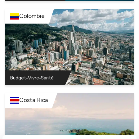
Chili
Chili
Chili
Colombie
–
–
Budget
Vivre
Santé
–
–
–
Colombie
Colombie
Colombie
Costa Rica