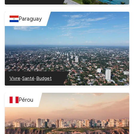
Panama
Panama
Panama
Paraguay
–
–
Vivre
Santé
Budget
–
–
–
Paraguay
Paraguay
Paraguay
Pérou