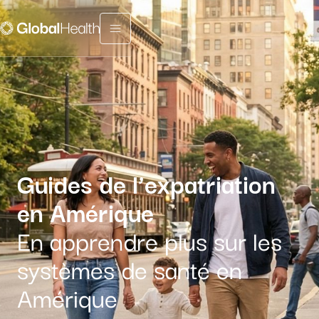
Menu fermé
Guides de l’expatriation
en Amérique
En apprendre plus sur les
systèmes de santé en
Amérique