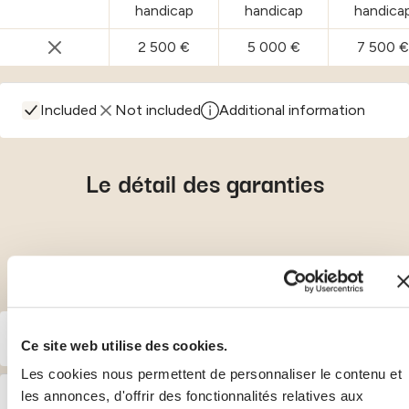
handicap
handicap
handica
2 500 €
5 000 €
7 500 €
ESSENTIAL – Perte et retard de bagages :
CLASSIC – Perte et retard de bagage
CARE – Perte et reta
PLU
Included
Not included
Additional information
Le détail des garanties
Assurance voyage médicale
Ce site web utilise des cookies.
Les cookies nous permettent de personnaliser le contenu et
100 € par événement assuré
les annonces, d'offrir des fonctionnalités relatives aux
– Franchise / Quote-part :
Assurance Voyage domestique