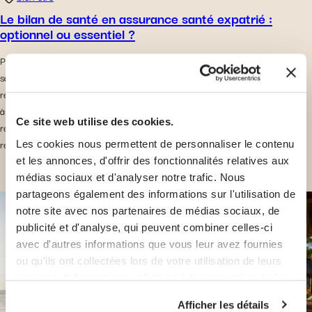
Le bilan de santé en assurance santé expatrié :
optionnel ou essentiel ?
Pour commencer, quelques points clés sur les bilans annuels en assurance
santé pour expatriés : L’examen médical annuel que beaucoup d’expatriés
repoussent La plupart des expatriés connaissent ce sentiment : on s’installe
à l’étranger avec l’intention de bien faire attention à sa santé. On se
Ce site web utilise des cookies.
renseigne sur les hôpitaux, on organise ses documents d’assurance, on
repère une clinique […]
Les cookies nous permettent de personnaliser le contenu
et les annonces, d'offrir des fonctionnalités relatives aux
médias sociaux et d'analyser notre trafic. Nous
partageons également des informations sur l'utilisation de
notre site avec nos partenaires de médias sociaux, de
publicité et d'analyse, qui peuvent combiner celles-ci
avec d'autres informations que vous leur avez fournies
ou qu'ils ont collectées lors de votre utilisation de leurs
services.
Informations relatives à la protection de la
vie privée
Afficher les détails
Vous avez la possibilité de retirer votre consentement à