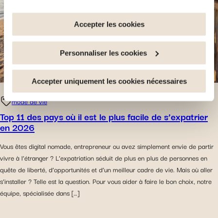
tout moment en cliquant sur le lien "gestion des cookies"
en bas de page.
Accepter les cookies
Certains de ces cookies sont strictement nécessaires au
Personnaliser les cookies
bon fonctionnement du site. Notez que si vous
désactivez des cookies utilisés ici, il se peut que
certaines fonctionnalités ou parties de ce site Web ne
Accepter uniquement les cookies nécessaires
soient plus normalement accessibles. D'autres sont
mode de vie
utilisés pour : Améliorer votre expérience utilisateur, en
Top 11 des pays où il est le plus facile de s’expatrier
personnalisant vos fonctionnalités et en se souvenant de
en 2026
vos choix. Mesurer l'audience en suivant le nombre de
visiteurs et en comprenant comment vous arrivez sur
Vous êtes digital nomade, entrepreneur ou avez simplement envie de partir
notre site. Proposer des offres et services personnalisés
vivre à l’étranger ? L’expatriation séduit de plus en plus de personnes en
et en suivre les performances. Partager des informations
quête de liberté, d’opportunités et d’un meilleur cadre de vie. Mais où aller
avec les réseaux sociaux utilisés et vous permettre de
s’installer ? Telle est la question. Pour vous aider à faire le bon choix, notre
visualiser du contenu hébergé sur un site externe.
équipe, spécialisée dans […]