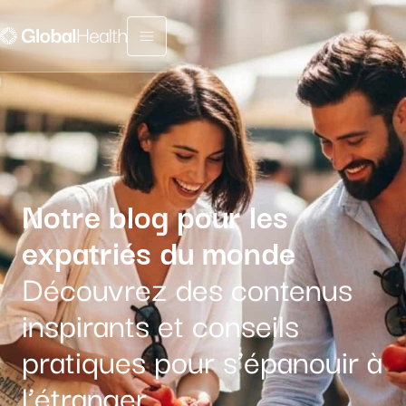
Menu fermé
Notre blog pour les
expatriés du monde
Découvrez des contenus
inspirants et conseils
pratiques pour s’épanouir à
l’étranger