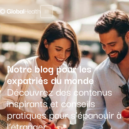
Menu fermé
Notre blog pour les
expatriés du monde
Découvrez des contenus
inspirants et conseils
pratiques pour s’épanouir à
l’étranger