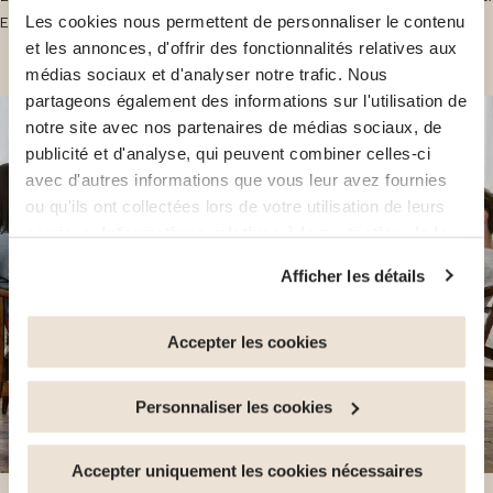
Elle reflète la capacité des sociétés à prévenir et à traiter la dépression,...
Les cookies nous permettent de personnaliser le contenu
et les annonces, d'offrir des fonctionnalités relatives aux
médias sociaux et d'analyser notre trafic. Nous
partageons également des informations sur l'utilisation de
notre site avec nos partenaires de médias sociaux, de
publicité et d'analyse, qui peuvent combiner celles-ci
avec d'autres informations que vous leur avez fournies
ou qu'ils ont collectées lors de votre utilisation de leurs
services.
Informations relatives à la protection de la
vie privée
Afficher les détails
Vous avez la possibilité de retirer votre consentement à
tout moment en cliquant sur le lien "gestion des cookies"
en bas de page.
Accepter les cookies
Certains de ces cookies sont strictement nécessaires au
Personnaliser les cookies
bon fonctionnement du site. Notez que si vous
désactivez des cookies utilisés ici, il se peut que
certaines fonctionnalités ou parties de ce site Web ne
Accepter uniquement les cookies nécessaires