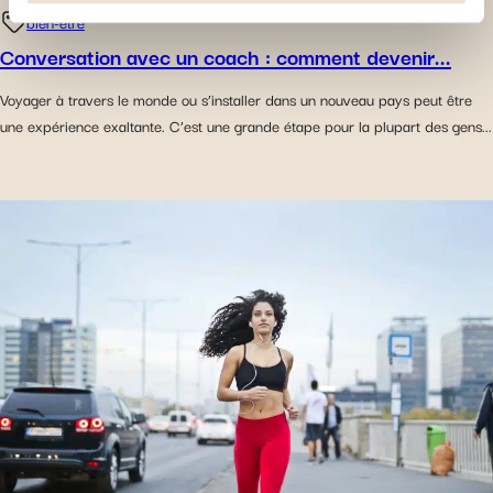
soient plus normalement accessibles. D'autres sont
bien-être
utilisés pour : Améliorer votre expérience utilisateur, en
Conversation avec un coach : comment devenir...
personnalisant vos fonctionnalités et en se souvenant de
vos choix. Mesurer l'audience en suivant le nombre de
Voyager à travers le monde ou s’installer dans un nouveau pays peut être
visiteurs et en comprenant comment vous arrivez sur
une expérience exaltante. C’est une grande étape pour la plupart des gens...
notre site. Proposer des offres et services personnalisés
et en suivre les performances. Partager des informations
avec les réseaux sociaux utilisés et vous permettre de
visualiser du contenu hébergé sur un site externe.