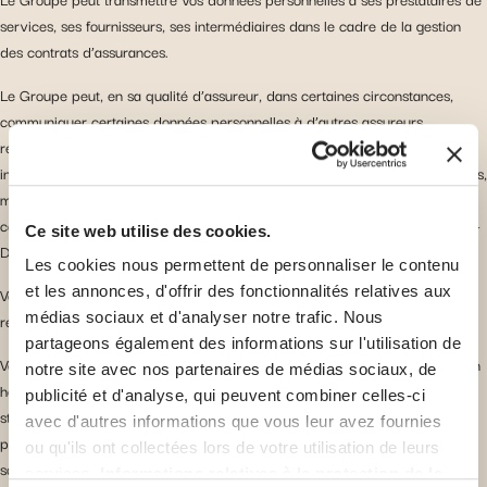
services, ses fournisseurs, ses intermédiaires dans le cadre de la gestion
des contrats d’assurances.
Le Groupe peut, en sa qualité d’assureur, dans certaines circonstances,
communiquer certaines données personnelles à d’autres assureurs,
réassureurs, courtiers d’assurance ou de réassurance et autres
intermédiaires et agents, avocats, experts / conseils techniques, réparateurs,
médecin conseils, réviseurs, fournisseurs de service IT, partenaires
commerciaux, autorités gouvernementales et de médiation situés au Grand-
Ce site web utilise des cookies.
Duché de Luxembourg ou à l’étranger.
Les cookies nous permettent de personnaliser le contenu
et les annonces, d'offrir des fonctionnalités relatives aux
Vos données peuvent également être transmises à des autorités publiques,
médias sociaux et d'analyser notre trafic. Nous
réglementaires, des tribunaux.
partageons également des informations sur l'utilisation de
Vos données peuvent être enregistrées sur des serveurs cloud gérés par un
notre site avec nos partenaires de médias sociaux, de
hébergeur tiers dans le cadre de produits donnés conformément aux
publicité et d'analyse, qui peuvent combiner celles-ci
stipulations contenues dans les conditions générales ou particulières des
avec d'autres informations que vous leur avez fournies
produits concernés. Vous êtes informés de ce transfert dans le cadre de la
ou qu'ils ont collectées lors de votre utilisation de leurs
souscription de ce produit pour lequel vous avez accepté les conditions
services.
Informations relatives à la protection de la