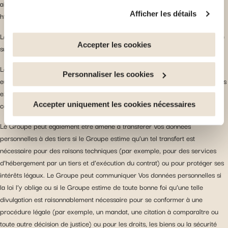
ainsi que sur la page Transparency du Groupe :
vie privée
Afficher les détails
https://groupe.foyer.lu/fr/transparency.
Vous avez la possibilité de retirer votre consentement à
tout moment en cliquant sur le lien "gestion des cookies"
La transmission des données à des fins d’utilisation commerciale est fondée
en bas de page.
Accepter les cookies
sur le consentement préalable.
Certains de ces cookies sont strictement nécessaires au
Le Groupe peut transférer Vos données personnelles en dehors de l’Union
Personnaliser les cookies
bon fonctionnement du site. Notez que si vous
européenne, à condition de s’assurer, avant de les transférer, que les entités
désactivez des cookies utilisés ici, il se peut que
extérieures à l’Union européenne offrent un niveau de protection adéquat,
certaines fonctionnalités ou parties de ce site Web ne
Accepter uniquement les cookies nécessaires
conformément à la législation européenne.
soient plus normalement accessibles. D'autres sont
Le Groupe peut également être amené à transférer Vos données
utilisés pour : Améliorer votre expérience utilisateur, en
personnelles à des tiers si le Groupe estime qu’un tel transfert est
personnalisant vos fonctionnalités et en se souvenant de
nécessaire pour des raisons techniques (par exemple, pour des services
vos choix. Mesurer l'audience en suivant le nombre de
d’hébergement par un tiers et d’exécution du contrat) ou pour protéger ses
visiteurs et en comprenant comment vous arrivez sur
intérêts légaux. Le Groupe peut communiquer Vos données personnelles si
notre site. Proposer des offres et services personnalisés
la loi l’y oblige ou si le Groupe estime de toute bonne foi qu’une telle
et en suivre les performances. Partager des informations
divulgation est raisonnablement nécessaire pour se conformer à une
avec les réseaux sociaux utilisés et vous permettre de
procédure légale (par exemple, un mandat, une citation à comparaître ou
visualiser du contenu hébergé sur un site externe.
toute autre décision de justice) ou pour les droits, les biens ou la sécurité