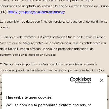
condiciones ha aceptado, así como en la página de transparencia del Grupo
(EN):
https://groupe.foyer.lu/en/transparency
.
La transmisión de datos con fines comerciales se basa en el consentimiento
previo.
El Grupo puede transferir sus datos personales fuera de la Unión Europea,
siempre que se asegure, antes de la transferencia, que las entidades fuera
de la Unión Europea ofrecen un nivel de protección adecuado, de
conformidad con la legislación europea.
El Grupo también podrá transferir sus datos personales a terceros si
considera que dicha transferencia es necesaria por razones técnicas (por
ejemplo, servicios de alojamiento prestados por un tercero y ejecución de la
política) o para proteger sus intereses legales. El Grupo podrá comunicar
sus datos personales si así lo exige la ley, o si considera de buena fe que
dicha divulgación es razonablemente necesaria para cumplir con un
This website uses cookies
procedimiento legal (por ejemplo, un mandato, una citación o cualquier otra
resolución judicial), o para proteger los derechos, los activos o la seguridad
We use cookies to personalise content and ads, to