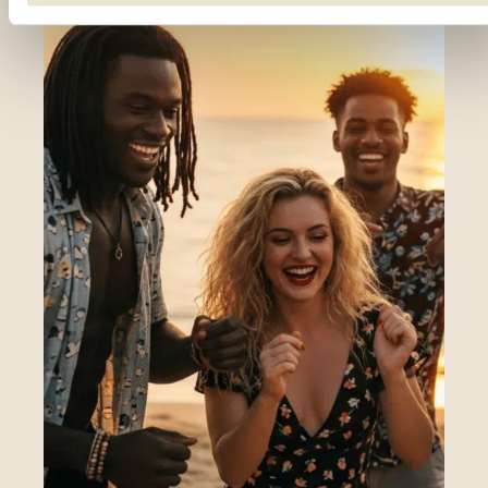
expérience utilisateur, en personnalisant vos fonctionnalités 
en se souvenant de vos choix. Mesurer l'audience en suivan
le nombre de visiteurs et en comprenant comment vous
arrivez sur notre site. Proposer des offres et services
personnalisés et en suivre les performances. Partager des
informations avec les réseaux sociaux utilisés et vous
permettre de visualiser du contenu hébergé sur un site
externe.