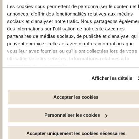
collabore fièrement
Les cookies nous permettent de personnaliser le contenu et 
annonces, d'offrir des fonctionnalités relatives aux médias
avec des
sociaux et d'analyser notre trafic. Nous partageons égaleme
des informations sur l'utilisation de notre site avec nos
partenaires de
partenaires de médias sociaux, de publicité et d'analyse, qui
renommée
peuvent combiner celles-ci avec d'autres informations que
vous leur avez fournies ou qu'ils ont collectées lors de votre
internationale.
utilisation de leurs services.
Informations relatives à la
protection de la vie privée
Vous avez la possibilité de retirer votre consentement à tout
en savoir plus
Afficher les détails
moment en cliquant sur le lien "gestion des cookies" en bas 
page.
Accepter les cookies
Certains de ces cookies sont strictement nécessaires au bo
fonctionnement du site. Notez que si vous désactivez des
Personnaliser les cookies
cookies utilisés ici, il se peut que certaines fonctionnalités o
parties de ce site Web ne soient plus normalement
accessibles. D'autres sont utilisés pour : Améliorer votre
Accepter uniquement les cookies nécessaires