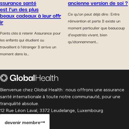
ssurance santé
ancienne version de soi ?
est l’un des plus
beaux cadeaux à leur offr
Ce qu’on peut déjà dire : Entre
ir
réinvention et perte Il existe un
moment particulier que beaucoup
Points clés à retenir Assurance pour
d’expatriés vivent, bien
les enfants qui étudient ou
qu’étonnamment…
travaillent à l’étranger Il arrive un
moment dans la…
Bienvenue chez Global Health : nous offrons une assurance
santé internationale à toute notre communauté, pour une
tranquilité absolue.
12 Rue Léon Laval, 3372 Leudelange, Luxembourg
devenir membre