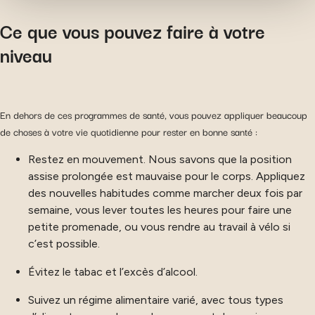
vos choix. Mesurer l'audience en suivant le nombre de
Ce que vous pouvez faire à votre
visiteurs et en comprenant comment vous arrivez sur
notre site. Proposer des offres et services personnalisés
niveau
et en suivre les performances. Partager des informations
avec les réseaux sociaux utilisés et vous permettre de
visualiser du contenu hébergé sur un site externe.
En dehors de ces programmes de santé, vous pouvez appliquer beaucoup
de choses à votre vie quotidienne pour rester en bonne santé :
Restez en mouvement. Nous savons que la position
assise prolongée est mauvaise pour le corps. Appliquez
des nouvelles habitudes comme marcher deux fois par
semaine, vous lever toutes les heures pour faire une
petite promenade, ou vous rendre au travail à vélo si
c’est possible.
Évitez le tabac et l’excès d’alcool.
Suivez un régime alimentaire varié, avec tous types