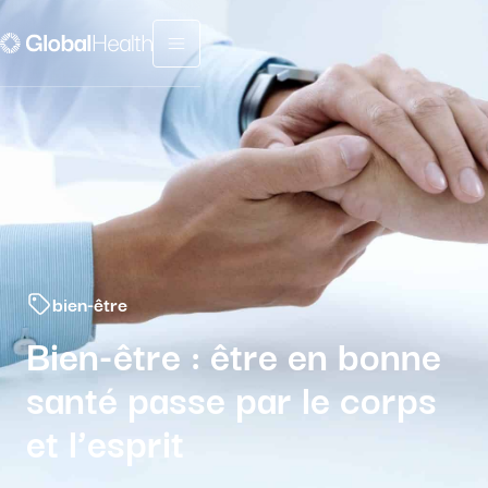
Menu fermé
bien-être
Bien-être : être en bonne
santé passe par le corps
et l’esprit