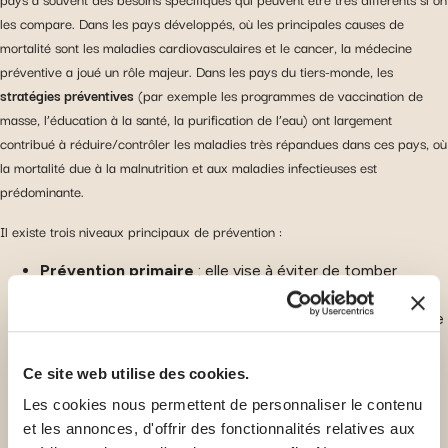
les compare. Dans les pays développés, où les principales causes de
mortalité sont les maladies cardiovasculaires et le cancer, la médecine
préventive a joué un rôle majeur. Dans les pays du tiers-monde, les
stratégies préventives
(par exemple les programmes de vaccination de
masse, l’éducation à la santé, la purification de l’eau) ont largement
contribué à réduire/contrôler les maladies très répandues dans ces pays, où
la mortalité due à la malnutrition et aux maladies infectieuses est
prédominante.
Il existe trois niveaux principaux de prévention :
Prévention primaire
: elle vise à éviter de tomber
malade, comme l’administration de vaccins ou la
prévention du burn-out, en évitant de fumer ou de boire
beaucoup d’alcool, en mettant l’accent sur l’activité
physique, en utilisant un masque de protection lorsque
Ce site web utilise des cookies.
les niveaux de pollution sont élevés, etc. En toute
Les cookies nous permettent de personnaliser le contenu
somme, la prévention primaire vise à empêcher les
et les annonces, d'offrir des fonctionnalités relatives aux
populations de tomber malades.