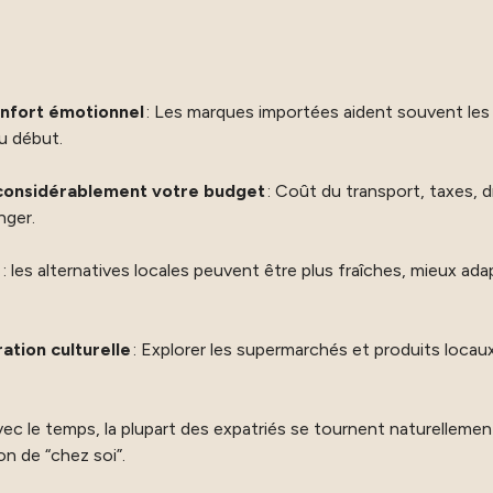
onfort émotionnel
: Les marques importées aident souvent les 
au début.
 considérablement votre budget
: Coût du transport, taxes, d
anger.
é
: les alternatives locales peuvent être plus fraîches, mieux ada
ation culturelle
: Explorer les supermarchés et produits locau
vec le temps, la plupart des expatriés se tournent naturelleme
on de “chez soi”.