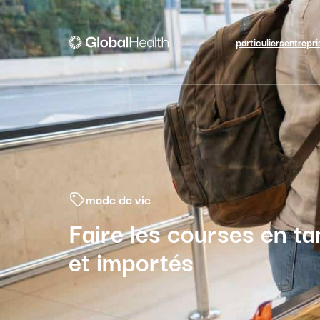
particuliers
entrepri
mode de vie
Faire les courses en ta
et importés