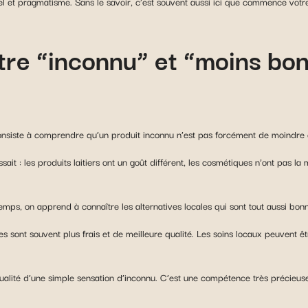
el et pragmatisme. Sans le savoir, c’est souvent aussi ici que commence votre 
ntre “inconnu” et “moins bo
nsiste à comprendre qu’un produit inconnu n’est pas forcément de moindre q
it : les produits laitiers ont un goût différent, les cosmétiques n’ont pas 
temps, on apprend à connaître les alternatives locales qui sont tout aussi bonn
umes sont souvent plus frais et de meilleure qualité. Les soins locaux peuvent
ualité d’une simple sensation d’inconnu. C’est une compétence très précieuse