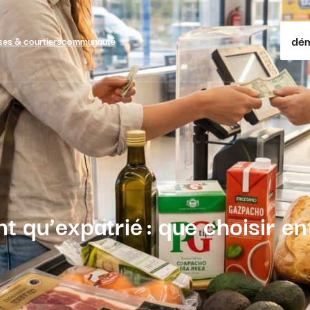
dém
ses & courtiers
communauté
nt qu’expatrié : que choisir e