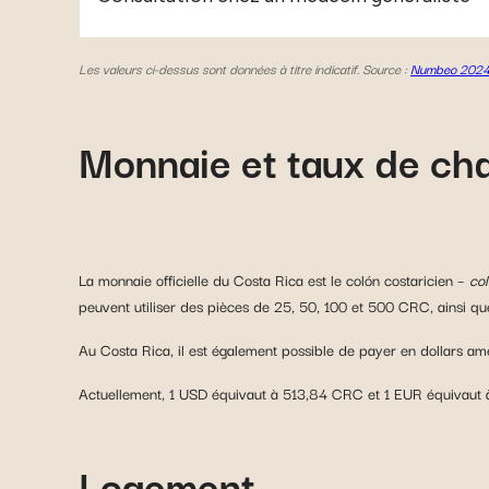
Les valeurs ci-dessus sont données à titre indicatif. Source
:
Numbeo 202
Monnaie et taux de ch
La monnaie officielle du Costa Rica est le colón costaricien –
co
peuvent utiliser des pièces de 25, 50, 100 et 500 CRC, ainsi q
Au Costa Rica, il est également possible de payer en dollars amé
Actuellement, 1 USD équivaut à 513,84 CRC et 1 EUR équivaut
Logement