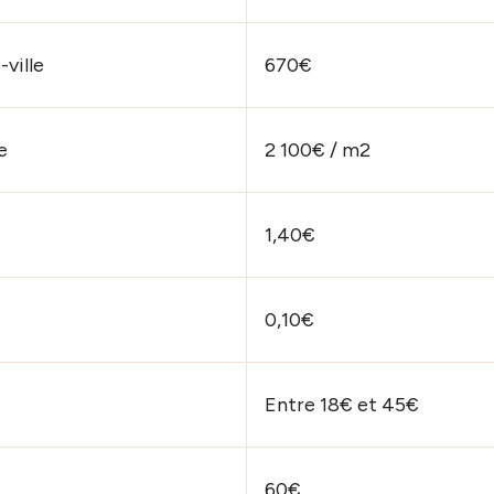
ville
670€
e
2 100€ / m2
1,40€
0,10€
Entre 18€ et 45€
60€