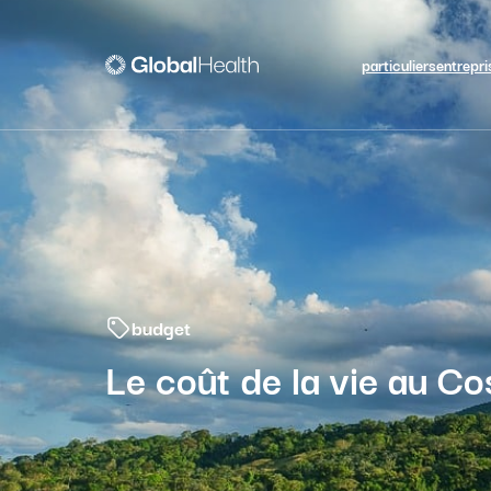
particuliers
entrepri
budget
Le coût de la vie au Co