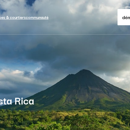
dém
ses & courtiers
communauté
sta Rica