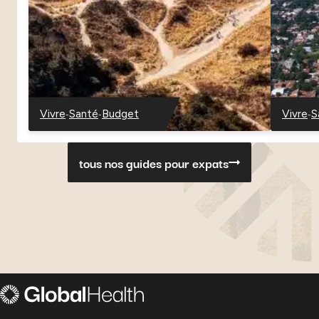
-
-
-
Vivre
Santé
Budget
Vivre
S
-
-
-
-
-
Danemark
Danemark
Danemark
Paragu
P
tous nos guides pour expats