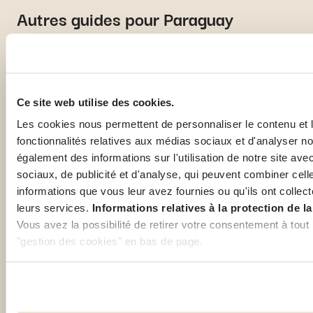
Autres guides pour Paraguay
Ce site web utilise des cookies.
Vivre à Paraguay
Santé à Paraguay
Les cookies nous permettent de personnaliser le contenu et l
Découvrez des
Lisez tous les conseils
fonctionnalités relatives aux médias sociaux et d'analyser no
conseils pratiques sur
de santé et
également des informations sur l'utilisation de notre site av
la vie quotidienne et
recommandations
sociaux, de publicité et d'analyse, qui peuvent combiner cell
votre installation dans
locales pour une
informations que vous leur avez fournies ou qu'ils ont collecté
votre nouveau pays.
expatriation en toute
leurs services.
Informations relatives à la protection de la
sécurité à l'étranger.
Vous avez la possibilité de retirer votre consentement à tout
Découvrir
Découvrir
"gestion des cookies" en bas de page.
plus
plus
Certains de ces cookies sont strictement nécessaires au bon
Notez que si vous désactivez des cookies utilisés ici, il se p
fonctionnalités ou parties de ce site Web ne soient plus nor