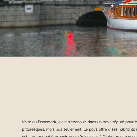
Vivre au Danemark, c’est s’épanouir dans un pays réputé pour ê
pittoresques, mais pas seulement. Le pays offre à ses habitants un
est-il du budget à prévoir pour s’y installer ? Global Health vo