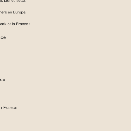
, Lidl et Netto.
chers en Europe.
ark et la France :
nce
nce
en France