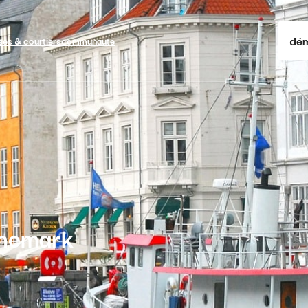
dém
ses & courtiers
communauté
anemark