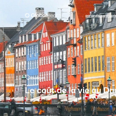
particuliers
entrepri
budget
Le coût de la vie au D