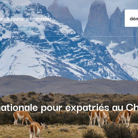
dém
ses & courtiers
communauté
ationale pour expatriés au Chi