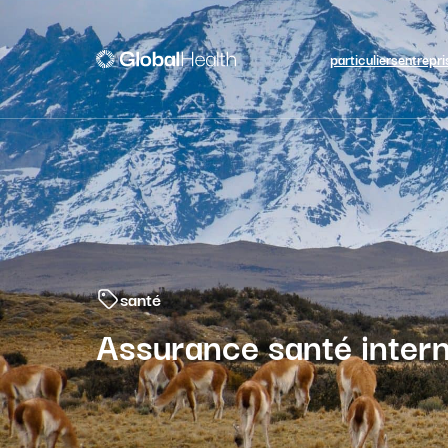
particuliers
entrepri
santé
Assurance santé intern