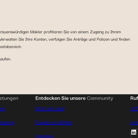
rtrauenswürdigen Makler profitieren Sie von einem Zugang zu Ihrem
 Verwalten Sie Ihre Konten, verfolgen Sie Anträge und Policen und finden
eitsbereich.
Laufen.
istungen
Entdecken Sie unsere
Community
Ruf
hen
Wer wir sind
+3
herung
Expats erzählen
con
Karriere