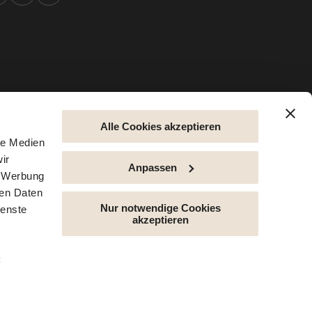
Alle Cookies akzeptieren
le Medien
ir
ngungen
Datenschutzbestimmungen
Impressum
Cookies
Sitemap
Barrierefreiheit
Anpassen
, Werbung
ren Daten
Nur notwendige Cookies
ienste
akzeptieren
k
s bei der