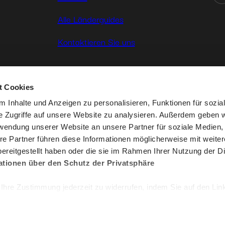
Alle Länderguides
Kontaktieren Sie uns
t Cookies
 Inhalte und Anzeigen zu personalisieren, Funktionen für sozia
e Zugriffe auf unsere Website zu analysieren. Außerdem geben w
Geschäftsbedi
rwendung unserer Website an unsere Partner für soziale Medien
re Partner führen diese Informationen möglicherweise mit weite
ereitgestellt haben oder die sie im Rahmen Ihrer Nutzung der D
ationen über den Schutz der Privatsphäre
 Ihre Zustimmung jederzeit zu widerrufen, indem Sie auf den Lin
de der Seite klicken. Einige dieser Cookies sind für das
ren der Website unbedingt erforderlich. Bitte beachten Sie, das
rwendeten Cookies einige Funktionen oder Teile dieser Website