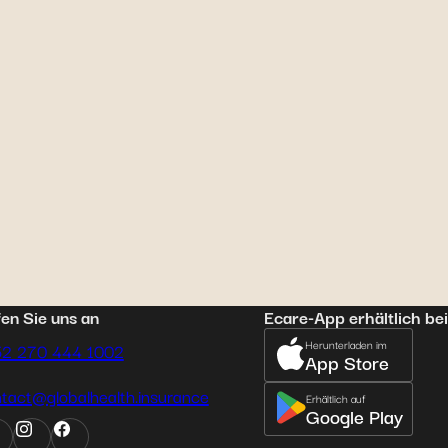
en Sie uns an
Ecare-App erhältlich bei
Herunterladen im
52 270 444 1002
App Store
tact@globalhealth.insurance
Erhältlich auf
Google Play