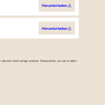
Herunterladen
YouGenio® Germany (817.6
Herunterladen
YouGenio® Germany (913.7
r derzeit noch einige unserer Dokumente, um sie in allen