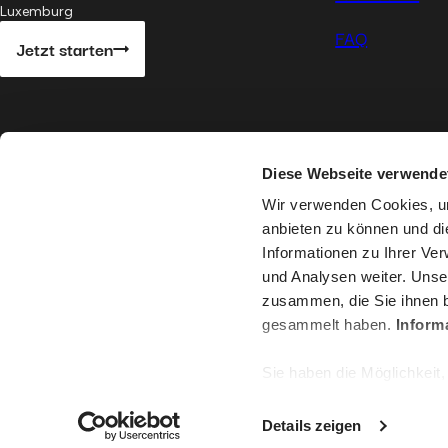
Luxemburg
FAQ
Jetzt starten
Diese Webseite verwende
Wir verwenden Cookies, um
anbieten zu können und di
Global
Health
©
2026
Informationen zu Ihrer Ve
und Analysen weiter. Unse
zusammen, die Sie ihnen b
gesammelt haben.
Inform
Sie haben die Möglichkeit,
"Cookie-Verwaltung" am En
ordnungsgemäße Funktionie
Details zeigen
Deaktivierung von hier ve