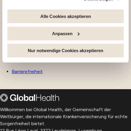
CSR
Privatsphäre
Kontaktieren Sie uns
Sie haben die Möglichkeit, Ihre Zustimmung jederzeit zu
Alle Cookies akzeptieren
widerrufen, indem Sie auf den Link "Cookie-Verwaltung"
FAQ
am Ende der Seite klicken. Einige dieser Cookies sind
Anpassen
Geschäftsbedingungen
für das ordnungsgemäße Funktionieren der Website
unbedingt erforderlich. Bitte beachten Sie, dass bei der
Datenschutzbestimmungen
Deaktivierung von hier verwendeten Cookies einige
Nur notwendige Cookies akzeptieren
Funktionen oder Teile dieser Website möglicherweise
Impressum
nicht mehr normal zugänglich sind. Andere werden
Barrierefreiheit
verwendet, um : Ihre Nutzererfahrung zu verbessern,
indem Sie Ihre Funktionen anpassen und sich an Ihre
Entscheidungen erinnern. Das Publikum zu messen,
indem wir die Anzahl der Besucher verfolgen und
verstehen, wie Sie auf unsere Website gelangen.
Personalisierte Angebote und Dienstleistungen
Willkommen bei Global Health, der Gemeinschaft der
bereitstellen und deren Leistung verfolgen. Informationen
Weltbürger, die internationale Krankenversicherung für echte
mit den verwendeten sozialen Netzwerken zu teilen und
Sorgenfreiheit bietet.
Ihnen die Möglichkeit zu geben, Inhalte anzuzeigen, die
12 Rue Léon Laval, 3372 Leudelange, Luxemburg