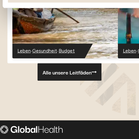
Möglichkeit zu geben, Inhalte anzuzeigen, die auf einer ext
-
-
-
Leben
Gesundheit
Budget
Leben
-
-
-
-
Vietnam
Vietnam
Vietnam
Oman
Alle unsere Leitfäden