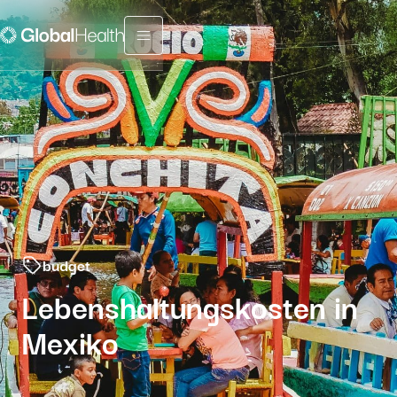
Menu fermé
budget
Lebenshaltungskosten in
Mexiko