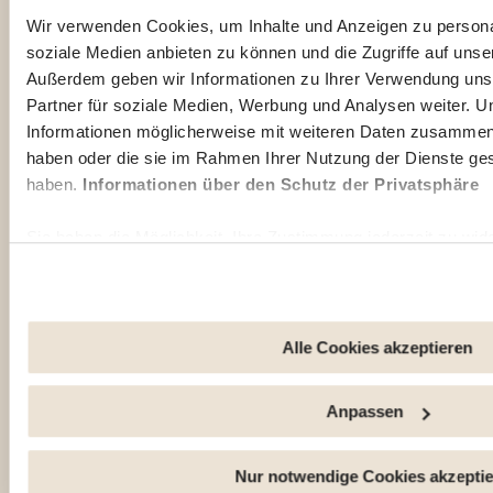
Auslandsaufenthalt vorzubereiten, Sie sind neugierig auf das
Wir verwenden Cookies, um Inhalte und Anzeigen zu personal
Leben in einem bestimmten Land oder suchen nach
soziale Medien anbieten zu können und die Zugriffe auf unse
Inspiration für Ihre nächste Auslandsreise? Unsere Expat-
Außerdem geben wir Informationen zu Ihrer Verwendung uns
Ratgeber helfen Ihnen gerne weiter. Entdecken Sie einige der
Partner für soziale Medien, Werbung und Analysen weiter. U
beliebtesten Reiseziele unserer Mitglieder:
Informationen möglicherweise mit weiteren Daten zusammen, d
haben oder die sie im Rahmen Ihrer Nutzung der Dienste g
Vietnam
O
haben.
Informationen über den Schutz der Privatsphäre
Sie haben die Möglichkeit, Ihre Zustimmung jederzeit zu wide
"Cookie-Verwaltung" am Ende der Seite klicken. Einige dies
ordnungsgemäße Funktionieren der Website unbedingt erforder
dass bei der Deaktivierung von hier verwendeten Cookies ein
dieser Website möglicherweise nicht mehr normal zugänglic
Alle Cookies akzeptieren
verwendet, um : Ihre Nutzererfahrung zu verbessern, indem
und sich an Ihre Entscheidungen erinnern. Das Publikum zu
Anpassen
der Besucher verfolgen und verstehen, wie Sie auf unsere W
Personalisierte Angebote und Dienstleistungen bereitstellen 
Informationen mit den verwendeten sozialen Netzwerken zu t
Nur notwendige Cookies akzepti