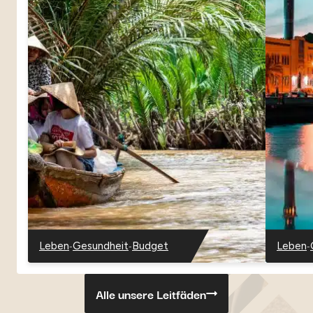
-
-
-
Leben
Gesundheit
Budget
Leben
-
-
-
-
Vietnam
Vietnam
Vietnam
Oman
Alle unsere Leitfäden