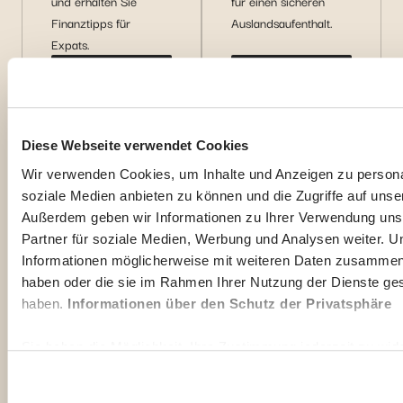
und erhalten Sie
für einen sicheren
Finanztipps für
Auslandsaufenthalt.
Expats.
Mehr
Mehr
entdecken
entdecken
Diese Webseite verwendet Cookies
Wir verwenden Cookies, um Inhalte und Anzeigen zu personal
soziale Medien anbieten zu können und die Zugriffe auf unse
Außerdem geben wir Informationen zu Ihrer Verwendung uns
Partner für soziale Medien, Werbung und Analysen weiter. U
Informationen möglicherweise mit weiteren Daten zusammen, d
haben oder die sie im Rahmen Ihrer Nutzung der Dienste g
haben.
Informationen über den Schutz der Privatsphäre
Sie haben die Möglichkeit, Ihre Zustimmung jederzeit zu wide
"Cookie-Verwaltung" am Ende der Seite klicken. Einige dies
ordnungsgemäße Funktionieren der Website unbedingt erforder