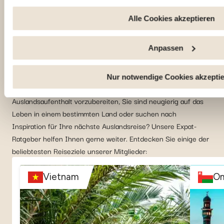
AUSWAHL UNSERER MITGLIEDER
dass bei der Deaktivierung von hier verwendeten Cookies ein
dieser Website möglicherweise nicht mehr normal zugänglic
Alle Cookies akzeptieren
Top-Reiseziele für
verwendet, um : Ihre Nutzererfahrung zu verbessern, indem
Expats
und sich an Ihre Entscheidungen erinnern. Das Publikum zu
Anpassen
der Besucher verfolgen und verstehen, wie Sie auf unsere W
Personalisierte Angebote und Dienstleistungen bereitstellen 
Informationen mit den verwendeten sozialen Netzwerken zu t
Nur notwendige Cookies akzepti
Sie sammeln Informationen, um sich auf Ihren
Möglichkeit zu geben, Inhalte anzuzeigen, die auf einer ext
Auslandsaufenthalt vorzubereiten, Sie sind neugierig auf das
Leben in einem bestimmten Land oder suchen nach
Inspiration für Ihre nächste Auslandsreise? Unsere Expat-
Ratgeber helfen Ihnen gerne weiter. Entdecken Sie einige der
beliebtesten Reiseziele unserer Mitglieder:
Vietnam
O