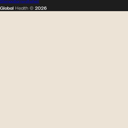
Sitemap
Barrierefreiheit
Global
Health
©
2026