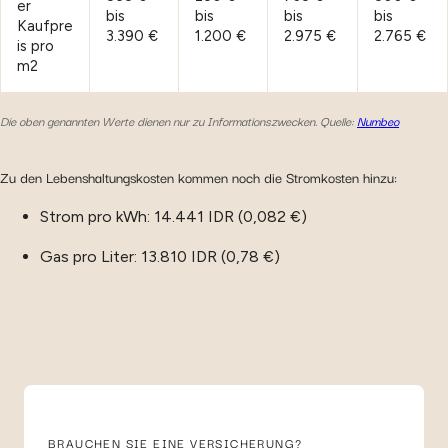
er
bis
bis
bis
bis
Kaufpre
3.390 €
1.200 €
2.975 €
2.765 €
is pro
m2
Die oben genannten Werte dienen nur zu Informationszwecken.
Quelle:
Numbeo
Zu den Lebenshaltungskosten kommen noch die Stromkosten hinzu:
Strom pro kWh: 14.441 IDR (0,082 €)
Gas pro Liter: 13.810 IDR (0,78 €)
BRAUCHEN SIE EINE VERSICHERUNG?