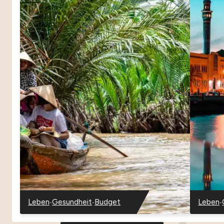
-
-
-
Leben
Gesundheit
Budget
Leben
-
-
-
-
Vietnam
Vietnam
Vietnam
Oman