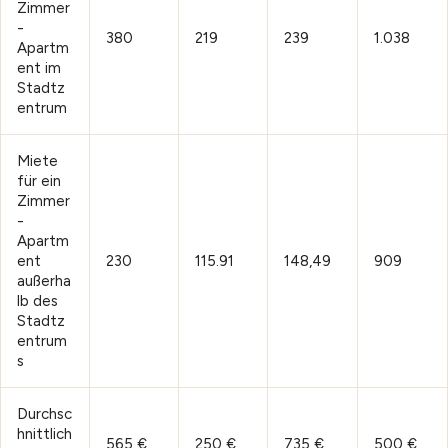
Zimmer
-
380
219
239
1.038
Apartm
ent im
Stadtz
entrum
Miete
für ein
Zimmer
-
Apartm
ent
230
115.91
148,49
909
außerha
lb des
Stadtz
entrum
s
Durchsc
hnittlich
565 €
250 €
735 €
500 €