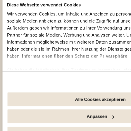
Weitere Leitfäden für Indonesien
Diese Webseite verwendet Cookies
Wir verwenden Cookies, um Inhalte und Anzeigen zu personal
soziale Medien anbieten zu können und die Zugriffe auf unse
Außerdem geben wir Informationen zu Ihrer Verwendung uns
Partner für soziale Medien, Werbung und Analysen weiter. U
Informationen möglicherweise mit weiteren Daten zusammen, d
Stadt in
Leben in
Gesundh
haben oder die sie im Rahmen Ihrer Nutzung der Dienste g
Indonesi
Indonesi
eit in
haben.
Informationen über den Schutz der Privatsphäre
en
en
Indonesi
en
Entdecken
Entdecken
Sie haben die Möglichkeit, Ihre Zustimmung jederzeit zu wide
Sie die
Sie
Lesen Sie
"Cookie-Verwaltung" am Ende der Seite klicken. Einige dies
Stadt und
praktische
Gesundheit
ordnungsgemäße Funktionieren der Website unbedingt erforder
ihre Viertel.
Tipps für
stipps und
dass bei der Deaktivierung von hier verwendeten Cookies ein
den Alltag
lokale
dieser Website möglicherweise nicht mehr normal zugänglic
Alle Cookies akzeptieren
und die
Empfehlun
verwendet, um : Ihre Nutzererfahrung zu verbessern, indem
Eingewöhn
gen für
und sich an Ihre Entscheidungen erinnern. Das Publikum zu
ung in
einen
Anpassen
der Besucher verfolgen und verstehen, wie Sie auf unsere W
Ihrem
sicheren
Personalisierte Angebote und Dienstleistungen bereitstellen 
neuen