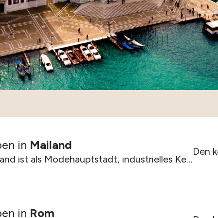
ben in
Mailand
Den k
Mailand ist als Modehauptstadt, industrielles Kernland, Handelszentrum und...
ben in
Rom