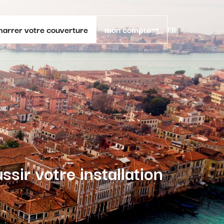
arrer votre couverture
mon compte
FR
ssir votre installation