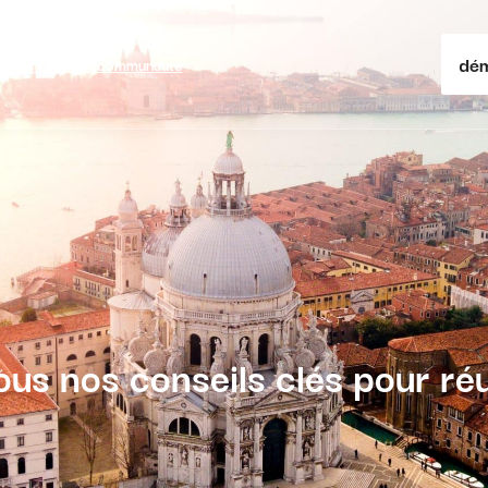
dém
ses & courtiers
communauté
tous nos conseils clés pour réu