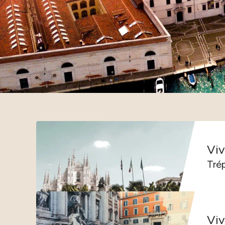
Viv
Viv