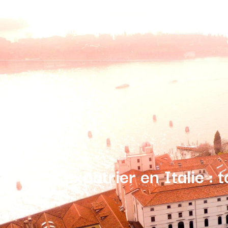
particuliers
entrepri
vivre
S’expatrier en Italie : 