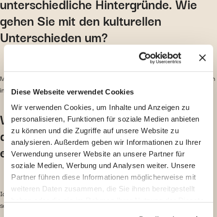
unterschiedliche Hintergründe. Wie
gehen Sie mit den kulturellen
Unterschieden um?
Mit Einfühlungsvermögen und einem offenen Ohr für die Menschen soll auch
im Team niemand nur eine Nummer sein.
Diese Webseite verwendet Cookies
Wir verwenden Cookies, um Inhalte und Anzeigen zu
Was sind die wichtigsten Fähigkeiten,
personalisieren, Funktionen für soziale Medien anbieten
die für die Mitarbeit im Schadensteam
zu können und die Zugriffe auf unsere Website zu
analysieren. Außerdem geben wir Informationen zu Ihrer
erforderlich sind?
Verwendung unserer Website an unsere Partner für
soziale Medien, Werbung und Analysen weiter. Unsere
Partner führen diese Informationen möglicherweise mit
weiteren Daten zusammen, die Sie ihnen bereitgestellt
Ich würde sagen, dass Sie stressresistent, multitaskingfähig,
mehrsprachig
,
haben oder die sie im Rahmen Ihrer Nutzung der Dienste
schnell lernend und kundenorientiert sein sollten.
gesammelt haben.
Informationen über den Schutz der