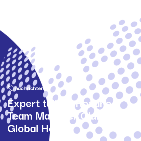
Menu fermé
nachrichten
Expert talk 4: Roxane,
Team Manager Claims bei
Global Health