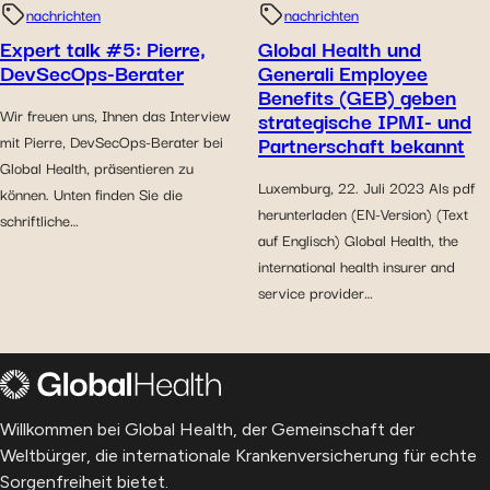
nachrichten
nachrichten
Expert talk #5: Pierre,
Global Health und
DevSecOps-Berater
Generali Employee
Benefits (GEB) geben
Wir freuen uns, Ihnen das Interview
strategische IPMI- und
Partnerschaft bekannt
mit Pierre, DevSecOps-Berater bei
Global Health, präsentieren zu
Luxemburg, 22. Juli 2023 Als pdf
können. Unten finden Sie die
herunterladen (EN-Version) (Text
schriftliche…
auf Englisch) Global Health, the
international health insurer and
service provider…
Willkommen bei Global Health, der Gemeinschaft der
Weltbürger, die internationale Krankenversicherung für echte
Sorgenfreiheit bietet.