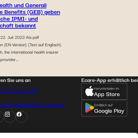
ealth und Generali
e Benefits (GEB) geben
sche IPMI- und
chaft bekannt
22. Juli 2023 Als pdf
n (EN-Version) (Text auf Englisch)
h, the international health insurer
 provider…
en Sie uns an
Ecare-App erhältlich bei
Herunterladen im
52 270 444 1002
App Store
tact@globalhealth.insurance
Erhältlich auf
Google Play