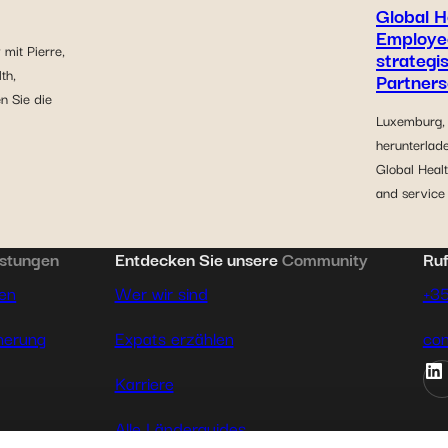
Global H
Employe
 mit Pierre,
strategi
th,
Partners
n Sie die
Luxemburg, 
herunterlade
Global Healt
and service
istungen
Entdecken Sie unsere
Community
Ruf
hen
Wer wir sind
+3
herung
Expats erzählen
con
Karriere
Alle Länderguides