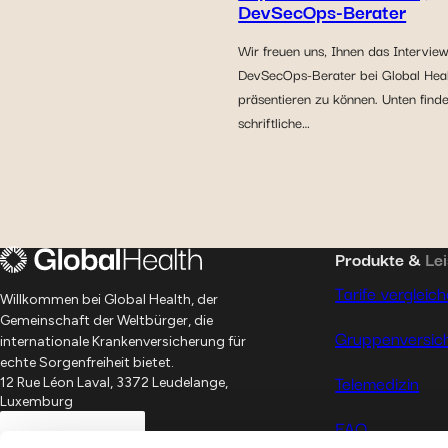
DevSecOps-Berater
Wir freuen uns, Ihnen das Interview
DevSecOps-Berater bei Global Heal
präsentieren zu können. Unten finde
schriftliche…
Produkte &
Le
Tarife vergleic
Willkommen bei Global Health, der
Gemeinschaft der Weltbürger, die
Gruppenversic
internationale Krankenversicherung für
echte Sorgenfreiheit bietet.
Telemedizin
12 Rue Léon Laval, 3372 Leudelange,
Luxemburg
FAQ
Jetzt starten