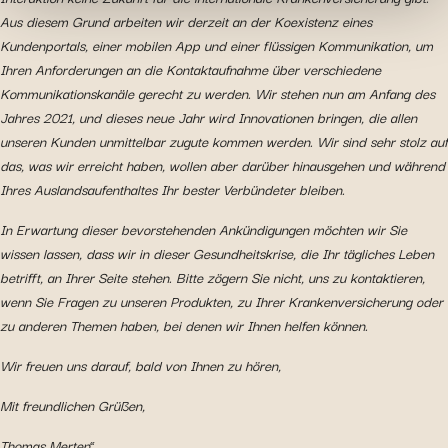
Aus diesem Grund arbeiten wir derzeit an der Koexistenz eines
indem Sie Ihre Funktionen anpassen und sich an Ihre
Kundenportals, einer mobilen App und einer flüssigen Kommunikation, um
Entscheidungen erinnern. Das Publikum zu messen,
Ihren Anforderungen an die Kontaktaufnahme über verschiedene
indem wir die Anzahl der Besucher verfolgen und
Kommunikationskanäle gerecht zu werden. Wir stehen nun am Anfang des
verstehen, wie Sie auf unsere Website gelangen.
Jahres 2021, und dieses neue Jahr wird Innovationen bringen, die allen
Personalisierte Angebote und Dienstleistungen
unseren Kunden unmittelbar zugute kommen werden. Wir sind sehr stolz auf
bereitstellen und deren Leistung verfolgen. Informationen
das, was wir erreicht haben, wollen aber darüber hinausgehen und während
mit den verwendeten sozialen Netzwerken zu teilen und
Ihres Auslandsaufenthaltes Ihr bester Verbündeter bleiben.
Ihnen die Möglichkeit zu geben, Inhalte anzuzeigen, die
auf einer externen Website gehostet werden.
In Erwartung dieser bevorstehenden Ankündigungen möchten wir Sie
wissen lassen, dass wir in dieser Gesundheitskrise, die Ihr tägliches Leben
betrifft, an Ihrer Seite stehen. Bitte zögern Sie nicht, uns zu kontaktieren,
wenn Sie Fragen zu unseren Produkten, zu Ihrer Krankenversicherung oder
zu anderen Themen haben, bei denen wir Ihnen helfen können.
Wir freuen uns darauf, bald von Ihnen zu hören,
Mit freundlichen Grüßen,
Thomas Merten
“