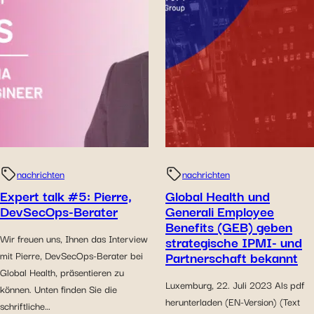
nachrichten
nachrichten
Expert talk #5: Pierre,
Global Health und
DevSecOps-Berater
Generali Employee
Benefits (GEB) geben
Wir freuen uns, Ihnen das Interview
strategische IPMI- und
Partnerschaft bekannt
mit Pierre, DevSecOps-Berater bei
Global Health, präsentieren zu
Luxemburg, 22. Juli 2023 Als pdf
können. Unten finden Sie die
herunterladen (EN-Version) (Text
schriftliche…