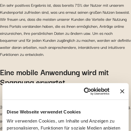
Ein sehr positives Ergebnis ist, dass bereits 75% der Nutzer mit unserem
Kundenportal zufrieden sind, was uns erneut seinen großen Nutzen beweist.
Wir freuen uns, dass die meisten unserer Kunden die Vorteile der Nutzung
ihres Portals verstanden haben, die es ihnen ermöglichen, Anträge online
einzureichen, ihre persönlichen Daten zu ändern usw. Um es noch
bequemer und für jeden Kunden zugänglich zu machen, werden wir definitiv
weiter daran arbeiten, noch ansprechendere, interaktivere und intuitivere
Funktionen zu entwickeln.
Eine mobile Anwendung wird mit
Spannung erwartet
37% unserer Kunden äußerten den Wunsch nach einer mobilen Anwendung,
Diese Webseite verwendet Cookies
mit der sie vom Ausland aus leichter Ansprüche einreichen und Dokumente
austauschen können. Wir haben die Botschaft verstanden und wissen, dass
Wir verwenden Cookies, um Inhalte und Anzeigen zu
der Zugang zu einer mobilen Anwendung für weltweit mobile Menschen zu
personalisieren, Funktionen für soziale Medien anbieten