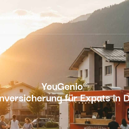
nehmen und Makler
Community
YouGenio®
nversicherung für Expats in 