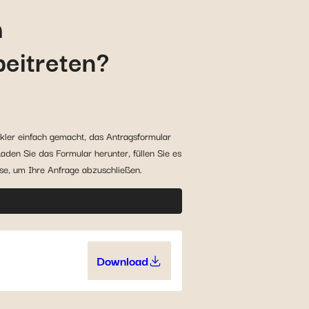
m
beitreten?
kler einfach gemacht, das Antragsformular
aden Sie das Formular herunter, füllen Sie es
se, um Ihre Anfrage abzuschließen.
Download
YouGenio® for Germany (216.1 KB)