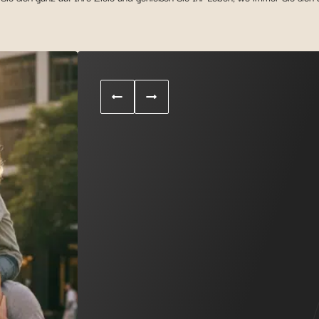
In der weiten Welt zuha
Sie und Ihre Familie verdienen den bestmö
Krankenversicherung, die ideal Ihre individu
passt und im Ernstfall an Ihrer Seite steht
Sie weltweit – denn sie kennen die lokale
organisieren alles Notwendige.