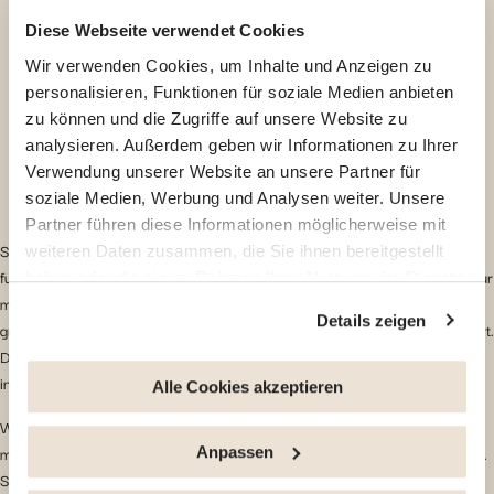
Diese Webseite verwendet Cookies
Wir verwenden Cookies, um Inhalte und Anzeigen zu
personalisieren, Funktionen für soziale Medien anbieten
zu können und die Zugriffe auf unsere Website zu
analysieren. Außerdem geben wir Informationen zu Ihrer
Verwendung unserer Website an unsere Partner für
soziale Medien, Werbung und Analysen weiter. Unsere
Partner führen diese Informationen möglicherweise mit
Singapur ist ein weiteres herausragendes Beispiel für eine
weiteren Daten zusammen, die Sie ihnen bereitgestellt
fußgängerfreundliche Stadt. Und trotz seines tropischen Klimas hat Singapur
haben oder die sie im Rahmen Ihrer Nutzung der Dienste
massiv in fußgängerfreundliche Stadtviertel, überdachte Fußgängerwege,
gesammelt haben.
Informationen über den Schutz der
Details zeigen
grüne Stadtplanung sowie weitläufige öffentliche Parks und Gärten investiert.
Privatsphäre
Das Ergebnis ist eine Stadt, in der Bewegung ganz natürlich in den Alltag
integriert ist.
Sie haben die Möglichkeit, Ihre Zustimmung jederzeit zu
Alle Cookies akzeptieren
widerrufen, indem Sie auf den Link "Cookie-Verwaltung"
Was
Singapur für Expats
zudem attraktiv macht, ist seine starke
am Ende der Seite klicken. Einige dieser Cookies sind
medizinische Infrastruktur und der Fokus auf das allgemeine Wohlbefinden.
Anpassen
für das ordnungsgemäße Funktionieren der Website
Saubere öffentliche Bereiche, Sicherheit und effiziente Verkehrssysteme
unbedingt erforderlich. Bitte beachten Sie, dass bei der