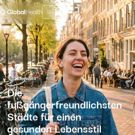
Menu fermé
lebensstil
Die
fußgängerfreundlichsten
Städte für einen
gesunden Lebensstil