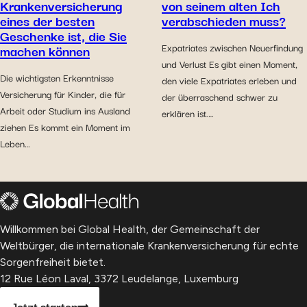
Krankenversicherung
von seinem alten Ich
eines der besten
verabschieden muss?
Geschenke ist, die Sie
machen können
Expatriates zwischen Neuerfindung
und Verlust Es gibt einen Moment,
Die wichtigsten Erkenntnisse
den viele Expatriates erleben und
Versicherung für Kinder, die für
der überraschend schwer zu
Arbeit oder Studium ins Ausland
erklären ist.…
ziehen Es kommt ein Moment im
Leben…
Willkommen bei Global Health, der Gemeinschaft der
Weltbürger, die internationale Krankenversicherung für echte
Sorgenfreiheit bietet.
12 Rue Léon Laval, 3372 Leudelange, Luxemburg
Jetzt starten