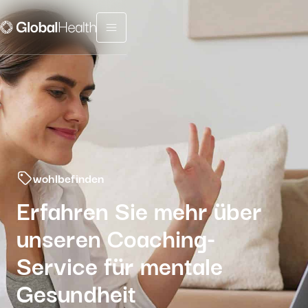
Menu fermé
wohlbefinden
Erfahren Sie mehr über
unseren Coaching-
Service für mentale
Gesundheit