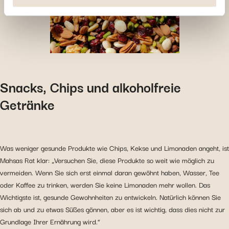
Funktionen oder Teile dieser Website möglicherweise
nicht mehr normal zugänglich sind. Andere werden
verwendet, um : Ihre Nutzererfahrung zu verbessern,
indem Sie Ihre Funktionen anpassen und sich an Ihre
Entscheidungen erinnern. Das Publikum zu messen,
indem wir die Anzahl der Besucher verfolgen und
verstehen, wie Sie auf unsere Website gelangen.
Snacks, Chips und alkoholfreie
Personalisierte Angebote und Dienstleistungen
Getränke
bereitstellen und deren Leistung verfolgen. Informationen
mit den verwendeten sozialen Netzwerken zu teilen und
Ihnen die Möglichkeit zu geben, Inhalte anzuzeigen, die
auf einer externen Website gehostet werden.
Was weniger gesunde Produkte wie Chips, Kekse und Limonaden angeht, ist
Mahsas Rat klar: „Versuchen Sie, diese Produkte so weit wie möglich zu
vermeiden. Wenn Sie sich erst einmal daran gewöhnt haben, Wasser, Tee
oder Kaffee zu trinken, werden Sie keine Limonaden mehr wollen. Das
Wichtigste ist, gesunde Gewohnheiten zu entwickeln. Natürlich können Sie
sich ab und zu etwas Süßes gönnen, aber es ist wichtig, dass dies nicht zur
Grundlage Ihrer Ernährung wird.“