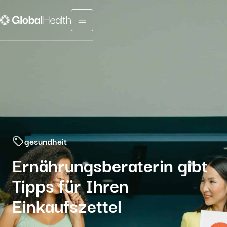
Menu fermé
gesundheit
Ernährungsberaterin gibt
Tipps für Ihren
Einkaufszettel