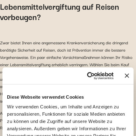
Lebensmittelvergiftung auf Reisen
vorbeugen?
Zwar bietet Ihnen eine angemessene Krankenversicherung die dringend
benötigte Sicherheit auf Reisen, doch ist Prävention immer die bessere
Vorgehensweise. Ein paar einfache Vorsichtsmaßnahmen können Ihr Risiko
einer Lebensmittelvergiftung erheblich verringern. Wählen Sie beim Kauf
von Streetfood belebte Stände mit hohem Durchlauf. Vermeiden Sie
unbedingt rohe oder nicht durchgegarte Speisen. Trinken Sie nur Wasser
aus Flaschen oder gefiltertes Wasser und waschen Sie sich häufig die
Hände. Seien Sie auch vorsichtig mit Eis und Getränken vom Straßenstand
Diese Webseite verwendet Cookies
sowie verdünnten Fruchtsäften usw.
Wir verwenden Cookies, um Inhalte und Anzeigen zu
Aber denken Sie daran: Selbst der vorsichtigste Reisende kann dennoch
personalisieren, Funktionen für soziale Medien anbieten
Probleme mit Lebensmitteln bekommen. Manchmal gehört das einfach zur
zu können und die Zugriffe auf unsere Website zu
Realität dazu, wenn man neue Kulturen und Speisen entdeckt.
analysieren. Außerdem geben wir Informationen zu Ihrer
Verwendung unserer Website an unsere Partner für