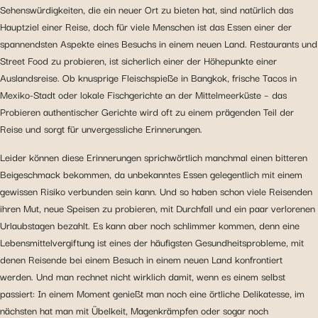
Sehenswürdigkeiten, die ein neuer Ort zu bieten hat, sind natürlich das
Hauptziel einer Reise, doch für viele Menschen ist das Essen einer der
spannendsten Aspekte eines Besuchs in einem neuen Land. Restaurants und
Street Food zu probieren, ist sicherlich einer der Höhepunkte einer
Auslandsreise. Ob knusprige Fleischspieße in Bangkok, frische Tacos in
Mexiko-Stadt oder lokale Fischgerichte an der Mittelmeerküste – das
Probieren authentischer Gerichte wird oft zu einem prägenden Teil der
Reise und sorgt für unvergessliche Erinnerungen.
Leider können diese Erinnerungen sprichwörtlich manchmal einen bitteren
Beigeschmack bekommen, da unbekanntes Essen gelegentlich mit einem
gewissen Risiko verbunden sein kann. Und so haben schon viele Reisenden
ihren Mut, neue Speisen zu probieren, mit Durchfall und ein paar verlorenen
Urlaubstagen bezahlt. Es kann aber noch schlimmer kommen, denn eine
Lebensmittelvergiftung ist eines der häufigsten Gesundheitsprobleme, mit
denen Reisende bei einem Besuch in einem neuen Land konfrontiert
werden. Und man rechnet nicht wirklich damit, wenn es einem selbst
passiert: In einem Moment genießt man noch eine örtliche Delikatesse, im
nächsten hat man mit Übelkeit, Magenkrämpfen oder sogar noch