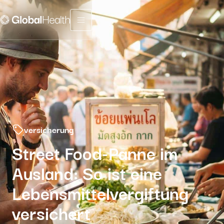
Menu fermé
versicherung
Street Food-Panne im
Ausland: So ist eine
Lebensmittelvergiftung
versichert