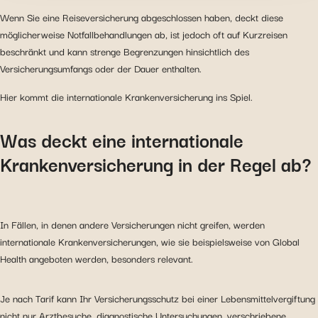
indem wir die Anzahl der Besucher verfolgen und
Wenn Sie eine Reiseversicherung abgeschlossen haben, deckt diese
verstehen, wie Sie auf unsere Website gelangen.
möglicherweise Notfallbehandlungen ab, ist jedoch oft auf Kurzreisen
Personalisierte Angebote und Dienstleistungen
beschränkt und kann strenge Begrenzungen hinsichtlich des
bereitstellen und deren Leistung verfolgen. Informationen
Versicherungsumfangs oder der Dauer enthalten.
mit den verwendeten sozialen Netzwerken zu teilen und
Ihnen die Möglichkeit zu geben, Inhalte anzuzeigen, die
Hier kommt die internationale Krankenversicherung ins Spiel.
auf einer externen Website gehostet werden.
Was deckt eine internationale
Krankenversicherung in der Regel ab?
In Fällen, in denen andere Versicherungen nicht greifen, werden
internationale Krankenversicherungen, wie sie beispielsweise von Global
Health angeboten werden, besonders relevant.
Je nach Tarif kann Ihr Versicherungsschutz bei einer Lebensmittelvergiftung
nicht nur Arztbesuche, diagnostische Untersuchungen, verschriebene