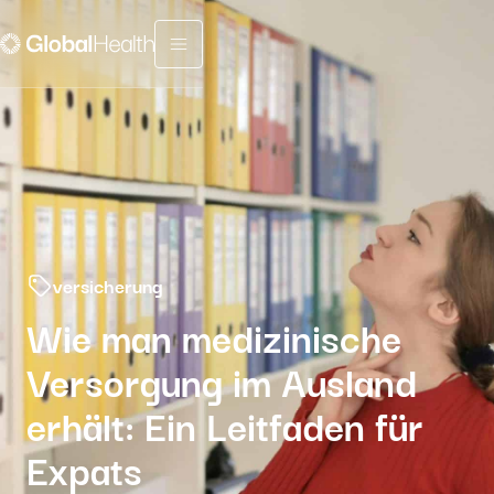
Menu fermé
versicherung
Wie man medizinische
Versorgung im Ausland
erhält: Ein Leitfaden für
Expats