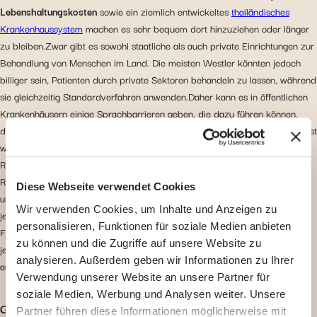
Lebenshaltungskosten
sowie ein ziemlich entwickeltes
thailändisches
Krankenhaussystem
machen es sehr bequem dort hinzuziehen oder länger
zu bleiben.Zwar gibt es sowohl staatliche als auch private Einrichtungen zur
Behandlung von Menschen im Land. Die meisten Westler könnten jedoch
billiger sein, Patienten durch private Sektoren behandeln zu lassen, während
sie gleichzeitig Standardverfahren anwenden.Daher kann es in öffentlichen
Krankenhäusern einige Sprachbarrieren geben, die dazu führen können,
dass Expatriates in verschiedenen Fragen schlecht behandelt werden, selbst
wenn sie dort eine gute Behandlung erhalten. So nach
Routineuntersuchungen oder Notfällen können beispielsweise
Röntgenaufnahmen und Laboruntersuchungen durchgeführt werden, die
Diese Webseite verwendet Cookies
unter einer internationalen Krankheitsversicherung fallen, ohne dass man
Wir verwenden Cookies, um Inhalte und Anzeigen zu
jedoch einen Kredit dafür aufnehmen muss oder sich um Ähnliches aus
personalisieren, Funktionen für soziale Medien anbieten
Furcht vor dem Befinden wie oben beschrieben.Solche Patienten sind
zu können und die Zugriffe auf unsere Website zu
jedoch von der lokalen Verwaltung gedeckt, sobald sie am Zielort
analysieren. Außerdem geben wir Informationen zu Ihrer
ankommen.
Verwendung unserer Website an unsere Partner für
soziale Medien, Werbung und Analysen weiter. Unsere
Gesundheitsversorgung in den USA
Partner führen diese Informationen möglicherweise mit