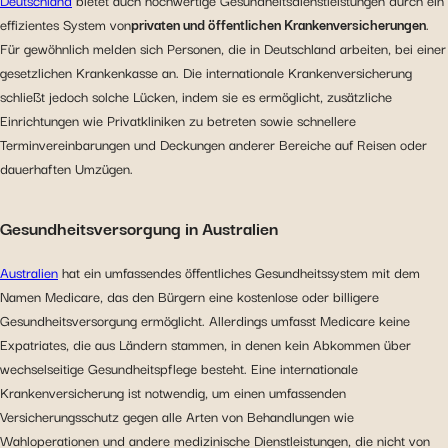
Deutschland
bietet auch hochwertige Gesundheitsdienstleistungen durch ein
effizientes System von
privaten und öffentlichen Krankenversicherungen
.
bereitstellen und deren Leistung verfolgen. Informationen
Für gewöhnlich melden sich Personen, die in Deutschland arbeiten, bei einer
mit den verwendeten sozialen Netzwerken zu teilen und
gesetzlichen Krankenkasse an. Die internationale Krankenversicherung
Ihnen die Möglichkeit zu geben, Inhalte anzuzeigen, die
schließt jedoch solche Lücken, indem sie es ermöglicht, zusätzliche
auf einer externen Website gehostet werden.
Einrichtungen wie Privatkliniken zu betreten sowie schnellere
Terminvereinbarungen und Deckungen anderer Bereiche auf Reisen oder
dauerhaften Umzügen.
Gesundheitsversorgung in Australien
Australien
hat ein umfassendes öffentliches Gesundheitssystem mit dem
Namen Medicare, das den Bürgern eine kostenlose oder billigere
Gesundheitsversorgung ermöglicht. Allerdings umfasst Medicare keine
Expatriates, die aus Ländern stammen, in denen kein Abkommen über
wechselseitige Gesundheitspflege besteht. Eine internationale
Krankenversicherung ist notwendig, um einen umfassenden
Versicherungsschutz gegen alle Arten von Behandlungen wie
Wahloperationen und andere medizinische Dienstleistungen, die nicht von