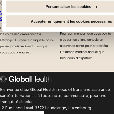
Web ne soient plus normalement accessibles. D'autres sont u
assurance
bien-être
Personnaliser les cookies
: Améliorer votre expérience utilisateur, en personnalisant v
Vivre à l’étranger et coût
Le bilan de santé en
fonctionnalités et en se souvenant de vos choix. Mesurer l'a
des ambulances
assurance santé expatrié
: optionnel ou essentiel ?
suivant le nombre de visiteurs et en comprenant comment vo
Accepter uniquement les cookies nécessaires
Les points clés à retenir concernant
sur notre site. Proposer des offres et services personnalisés
Pour commencer, quelques points
les coûts des ambulances à
les performances. Partager des informations avec les résea
clés sur les bilans annuels en
l’étranger L’urgence à laquelle on ne
utilisés et vous permettre de visualiser du contenu hébergé s
assurance santé pour expatriés :
pense jamais vraiment Lorsque
externe.
L’examen médical annuel que
vous vous préparez…
beaucoup d’expatriés…
Bienvenue chez Global Health : nous offrons une assurance
santé internationale à toute notre communauté, pour une
tranquilité absolue.
12 Rue Léon Laval, 3372 Leudelange, Luxembourg