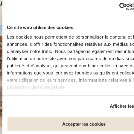
Articles de blog similaires
Ce site web utilise des cookies.
Les cookies nous permettent de personnaliser le contenu et 
annonces, d'offrir des fonctionnalités relatives aux médias s
d'analyser notre trafic. Nous partageons également des info
l'utilisation de notre site avec nos partenaires de médias soc
publicité et d'analyse, qui peuvent combiner celles-ci avec d
informations que vous leur avez fournies ou qu'ils ont collect
votre utilisation de leurs services.
Informations relatives à 
protection de la vie privée
Vous avez la possibilité de retirer votre consentement à tou
cliquant sur le lien "gestion des cookies" en bas de page.
Afficher les
Certains de ces cookies sont strictement nécessaires au bo
fonctionnement du site. Notez que si vous désactivez des c
Accepter les cookies
utilisés ici, il se peut que certaines fonctionnalités ou parties