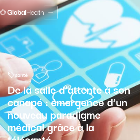
Menu fermé
santé
De la salle d’attente à son
canapé : émergence d’un
nouveau paradigme
médical grâce à la
télésanté