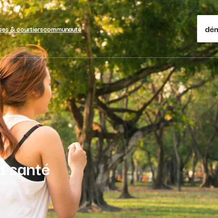
dém
ses & courtiers
communauté
a santé