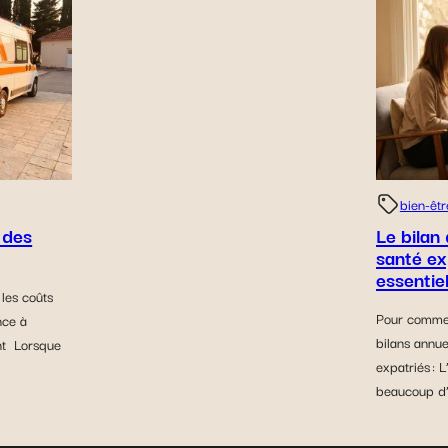
bien-êtr
 des
Le bilan
santé ex
essentiel
 les coûts
Pour commen
nce à
bilans annu
nt Lorsque
expatriés :
beaucoup d’