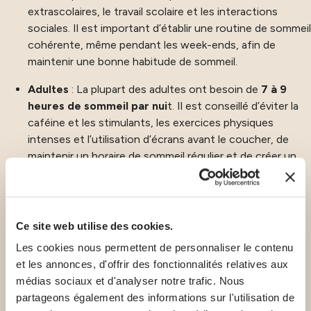
extrascolaires, le travail scolaire et les interactions
sociales. Il est important d’établir une routine de sommeil
cohérente, même pendant les week-ends, afin de
maintenir une bonne habitude de sommeil.
Adultes
: La plupart des adultes ont besoin de
7 à 9
heures de sommeil par nui
t. Il est conseillé d’éviter la
caféine et les stimulants, les exercices physiques
intenses et l’utilisation d’écrans avant le coucher, de
maintenir un horaire de sommeil régulier et de créer un
environnement de sommeil adéquat afin de conserver
des habitudes de sommeil saines.
Seniors
(65 ans et plus) : ils peuvent avoir besoin d’un
Ce site web utilise des cookies.
peu moins de sommeil, environ
7 à 8 heures par nuit
,
Les cookies nous permettent de personnaliser le contenu
mais la qualité du sommeil peut s’en trouver affectée.
et les annonces, d'offrir des fonctionnalités relatives aux
Les personnes âgées ont tendance à avoir le sommeil
médias sociaux et d'analyser notre trafic. Nous
plus léger, à mettre plus de temps à s’endormir et à
partageons également des informations sur l'utilisation de
dormir moins longtemps. Maintenir une routine de