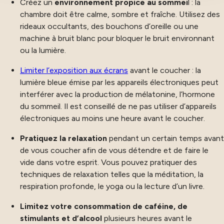
Créez un
environnement propice au sommei
l : la
notre site. Proposer des offres et services personnalisés
chambre doit être calme, sombre et fraîche. Utilisez des
et en suivre les performances. Partager des informations
rideaux occultants, des bouchons d’oreille ou une
avec les réseaux sociaux utilisés et vous permettre de
machine à bruit blanc pour bloquer le bruit environnant
visualiser du contenu hébergé sur un site externe.
ou la lumière.
Limiter l’exposition aux écrans
avant le coucher : la
lumière bleue émise par les appareils électroniques peut
interférer avec la production de mélatonine, l’hormone
du sommeil. Il est conseillé de ne pas utiliser d’appareils
électroniques au moins une heure avant le coucher.
Pratiquez la relaxation
pendant un certain temps avant
de vous coucher afin de vous détendre et de faire le
vide dans votre esprit. Vous pouvez pratiquer des
techniques de relaxation telles que la méditation, la
respiration profonde, le yoga ou la lecture d’un livre.
Limitez votre consommation de caféine, de
stimulants et d’alcool
plusieurs heures avant le