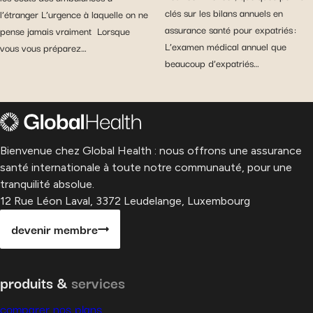
clés sur les bilans annuels en
l’étranger L’urgence à laquelle on ne
assurance santé pour expatriés :
pense jamais vraiment Lorsque
L’examen médical annuel que
vous vous préparez…
beaucoup d’expatriés…
Bienvenue chez Global Health : nous offrons une assurance
santé internationale à toute notre communauté, pour une
tranquilité absolue.
12 Rue Léon Laval, 3372 Leudelange, Luxembourg
devenir membre
produits &
services
comparer nos plans