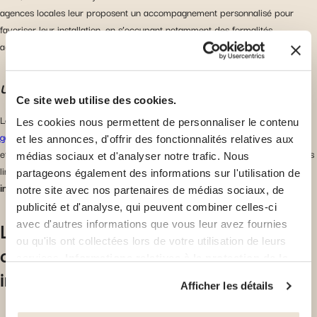
agences locales leur proposent un accompagnement personnalisé pour
favoriser leur installation, en s’occupant notamment des formalités
administratives.
Un système de santé d’excellence
Ce site web utilise des cookies.
Les influenceurs basés à Dubaï ont accès à des
services de santé haut de
Les cookies nous permettent de personnaliser le contenu
gamme
qui s’appuient sur des infrastructures modernes ultra-performantes
et les annonces, d'offrir des fonctionnalités relatives aux
et un personnel médical très qualifié. Pour bénéficier de soins de santé sans
médias sociaux et d'analyser notre trafic. Nous
limite et en toute sérénité, ils ont besoin d’une
assurance santé
partageons également des informations sur l'utilisation de
internationale pour expatriés.
notre site avec nos partenaires de médias sociaux, de
publicité et d'analyse, qui peuvent combiner celles-ci
L’assurance santé internationale : la
avec d'autres informations que vous leur avez fournies
ou qu'ils ont collectées lors de votre utilisation de leurs
couverture santé idéale des
services.
Informations relatives à la protection de la
influenceurs
vie privée
Afficher les détails
Vous avez la possibilité de retirer votre consentement à
tout moment en cliquant sur le lien "gestion des cookies"