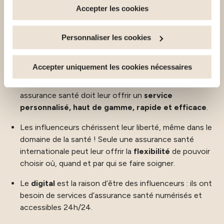
en bas de page.
Accepter les cookies
S’ils sont basés à Dubaï, les influenceurs n’en restent
pas moins des citoyens du monde : ils ont besoin d’une
Certains de ces cookies sont strictement nécessaires au
Personnaliser les cookies
assurance santé internationale qui s’adapte à leurs
bon fonctionnement du site. Notez que si vous
besoins de mobilité
et qui les couvre partout dans le
désactivez des cookies utilisés ici, il se peut que
monde.
certaines fonctionnalités ou parties de ce site Web ne
Accepter uniquement les cookies nécessaires
soient plus normalement accessibles. D'autres sont
Les influenceurs sont des clients exigeants : leur
utilisés pour : Améliorer votre expérience utilisateur, en
assurance santé doit leur offrir un
service
personnalisant vos fonctionnalités et en se souvenant de
personnalisé, haut de gamme, rapide et efficace
.
vos choix. Mesurer l'audience en suivant le nombre de
visiteurs et en comprenant comment vous arrivez sur
Les influenceurs chérissent leur liberté, même dans le
notre site. Proposer des offres et services personnalisés
domaine de la santé ! Seule une assurance santé
et en suivre les performances. Partager des informations
internationale peut leur offrir la
flexibilité
de pouvoir
avec les réseaux sociaux utilisés et vous permettre de
choisir où, quand et par qui se faire soigner.
visualiser du contenu hébergé sur un site externe.
Le
digital
est la raison d’être des influenceurs : ils ont
besoin de services d’assurance santé numérisés et
accessibles 24h/24.