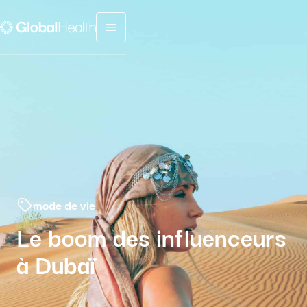
Menu fermé
mode de vie
Le boom des influenceurs
à Dubaï