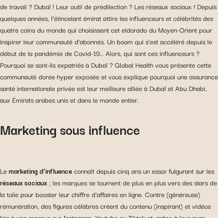
de travail ? Dubaï ! Leur outil de prédilection ? Les réseaux sociaux ! Depuis
quelques années, l’étincelant émirat attire les influenceurs et célébrités des
quatre coins du monde qui choisissent cet eldorado du Moyen-Orient pour
inspirer leur communauté d’abonnés. Un boom qui s’est accéléré depuis le
début de la pandémie de Covid-19… Alors, qui sont ces influenceurs ?
Pourquoi se sont-ils expatriés à Dubaï ? Global Health vous présente cette
communauté dorée hyper exposée et vous explique pourquoi une assurance
santé internationale privée est leur meilleure alliée à Dubaï et Abu Dhabi,
aux Émirats arabes unis et dans le monde entier.
Marketing sous influence
Le
marketing d’influence
connaît depuis cinq ans un essor fulgurant sur les
réseaux sociaux
; les marques se tournent de plus en plus vers des stars de
la toile pour booster leur chiffre d’affaires en ligne. Contre (généreuse)
rémunération, des figures célèbres créent du contenu (inspirant) et vidéos
liés à une marque sur Instagram, Youtube ou Tiktok et, grâce à leur aura