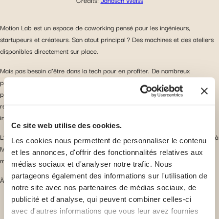
Motion Lab est un espace de coworking pensé pour les ingénieurs,
startupeurs et créateurs. Son atout principal ? Des machines et des ateliers
disponibles directement sur place.
Mais pas besoin d’être dans la tech pour en profiter. De nombreux
professionnels viennent travailler dans un environnement dynamique et
positif, avec tout ce dont on a besoin pour se sentir bien (boissons, snacks,
repas, zone de repos, etc.). L’ambiance unique du lieu, mêlant créativité,
innovation et convivialité, attire une communauté diversifiée.
Ce site web utilise des cookies.
L’espace est disponible à deux localisations, un situé à Treptow et un autre à
Les cookies nous permettent de personnaliser le contenu
Marzahn, accessible avec le même abonnement (à partir de 129 € par
et les annonces, d'offrir des fonctionnalités relatives aux
mois).
médias sociaux et d'analyser notre trafic. Nous
partageons également des informations sur l'utilisation de
À lire également :
le coût de la vie en Allemagne
.
notre site avec nos partenaires de médias sociaux, de
publicité et d'analyse, qui peuvent combiner celles-ci
avec d'autres informations que vous leur avez fournies