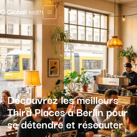
Menu fermé
mode de vie
Découvrez les meilleurs
Third Places à Berlin pour
se détendre et réseauter