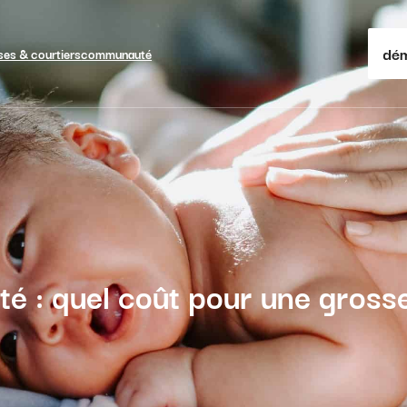
dém
ses & courtiers
communauté
ité : quel coût pour une gros