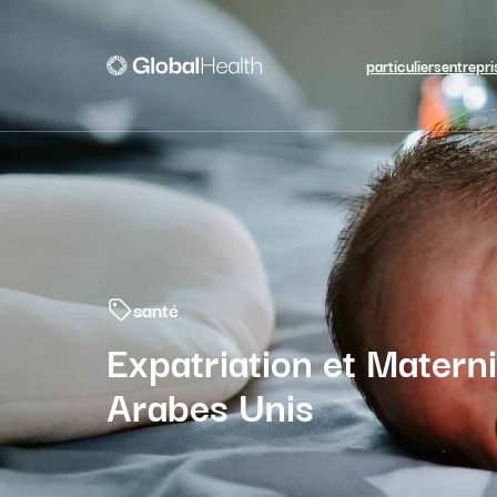
particuliers
entrepri
santé
Expatriation et Matern
Arabes Unis