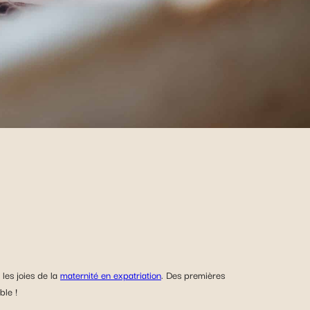
 les joies de la
maternité en expatriation
. Des premières
ble !