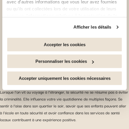
avec d'autres informations que vous leur avez fournies
ou qu'ils ont collectées lors de votre utilisation de leurs
services.
Informations relatives à la protection de la
vie privée
Afficher les détails
Vous avez la possibilité de retirer votre consentement à
tout moment en cliquant sur le lien "gestion des cookies"
en bas de page.
Accepter les cookies
Certains de ces cookies sont strictement nécessaires au
Personnaliser les cookies
bon fonctionnement du site. Notez que si vous
désactivez des cookies utilisés ici, il se peut que
certaines fonctionnalités ou parties de ce site Web ne
Accepter uniquement les cookies nécessaires
soient plus normalement accessibles. D'autres sont
Lorsque l’on vit ou voyage à l’étranger, la sécurité ne se résume pas à éviter
utilisés pour : Améliorer votre expérience utilisateur, en
la criminalité. Elle influence votre vie quotidienne de multiples façons. Se
personnalisant vos fonctionnalités et en se souvenant de
sentir à l’aise dans son quartier le soir, savoir que ses enfants peuvent aller
vos choix. Mesurer l'audience en suivant le nombre de
à l’école en toute sécurité et avoir confiance dans les services de santé
visiteurs et en comprenant comment vous arrivez sur
locaux contribuent à une expérience positive.
notre site. Proposer des offres et services personnalisés
et en suivre les performances. Partager des informations