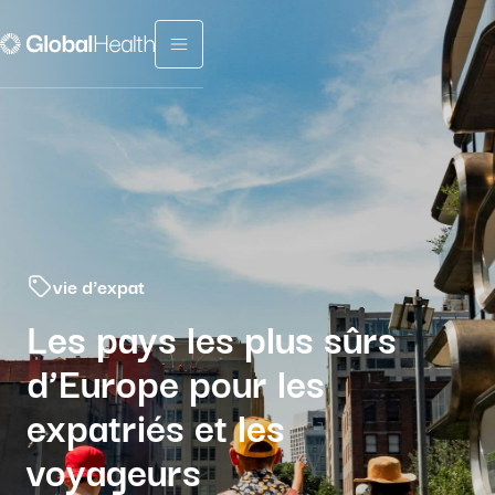
Menu fermé
vie d'expat
Les pays les plus sûrs
d’Europe pour les
expatriés et les
voyageurs