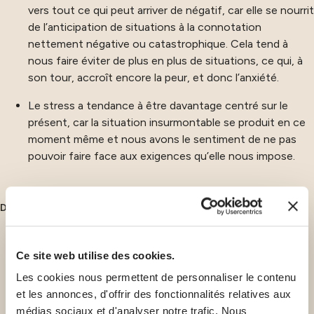
vers tout ce qui peut arriver de négatif, car elle se nourrit
de l’anticipation de situations à la connotation
nettement négative ou catastrophique. Cela tend à
nous faire éviter de plus en plus de situations, ce qui, à
son tour, accroît encore la peur, et donc l’anxiété.
Le stress a tendance à être davantage centré sur le
présent, car la situation insurmontable se produit en ce
moment même et nous avons le sentiment de ne pas
pouvoir faire face aux exigences qu’elle nous impose.
Déclencheurs
L’anxiété, en revanche, dépend davantage de facteurs
internes, de pensées et d’émotions issues de
Ce site web utilise des cookies.
l’anticipation de la personne.
Les cookies nous permettent de personnaliser le contenu
et les annonces, d'offrir des fonctionnalités relatives aux
Bien qu’il ne soit pas toujours facile de distinguer les
médias sociaux et d'analyser notre trafic. Nous
facteurs externes des facteurs internes, car ils