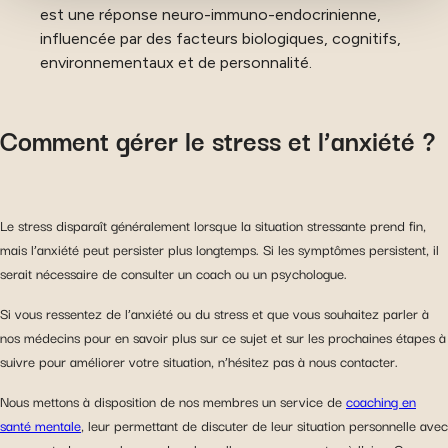
vos choix. Mesurer l'audience en suivant le nombre de
est une réponse neuro-immuno-endocrinienne,
visiteurs et en comprenant comment vous arrivez sur
influencée par des facteurs biologiques, cognitifs,
notre site. Proposer des offres et services personnalisés
environnementaux et de personnalité.
et en suivre les performances. Partager des informations
avec les réseaux sociaux utilisés et vous permettre de
visualiser du contenu hébergé sur un site externe.
Comment gérer le stress et l’anxiété ?
Le stress disparaît généralement lorsque la situation stressante prend fin,
mais l’anxiété peut persister plus longtemps. Si les symptômes persistent, il
serait nécessaire de consulter un coach ou un psychologue.
Si vous ressentez de l’anxiété ou du stress et que vous souhaitez parler à
nos médecins pour en savoir plus sur ce sujet et sur les prochaines étapes à
suivre pour améliorer votre situation, n’hésitez pas à nous contacter.
Nous mettons à disposition de nos membres un service de
coaching en
santé mentale
, leur permettant de discuter de leur situation personnelle avec