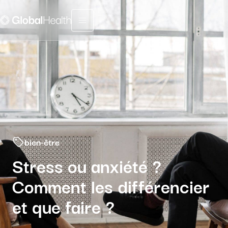
Menu fermé
bien-être
Stress ou anxiété ?
Comment les différencier
et que faire ?