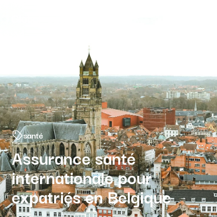
Menu fermé
santé
Assurance santé
internationale pour
expatriés en Belgique