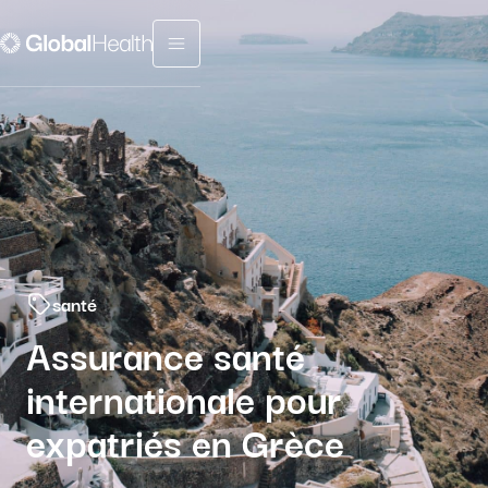
Menu fermé
santé
Assurance santé
internationale pour
expatriés en Grèce