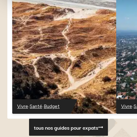
-
-
-
Vivre
Santé
Budget
Vivre
S
-
-
-
-
-
Danemark
Danemark
Danemark
Paragu
P
tous nos guides pour expats