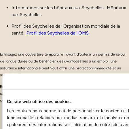
Informations sur les hôpitaux aux Seychelles : Hôpitaux
aux Seychelles
Profil des Seychelles de l’Organisation mondiale de la
santé :
Profil des Seychelles de l’OMS
Envisagez une couverture temporaire : avant d’obtenir un permis de séjour
de longue durée ou de bénéficier des avantages liés à un emploi, une
assurance internationale peut vous offrir une protection immédiate et un
accès plus facile aux soins.
En planifiant à l’avance et en choisissant la bonne solution d’assurance
santé, vous pourrez profiter de votre nouvelle vie aux Seychelles avec plus
de sécurité et de tranquillité d’esprit.
Ce site web utilise des cookies.
Les cookies nous permettent de personnaliser le contenu et l
fonctionnalités relatives aux médias sociaux et d'analyser no
Autres guides pour Seychelles
également des informations sur l'utilisation de notre site av