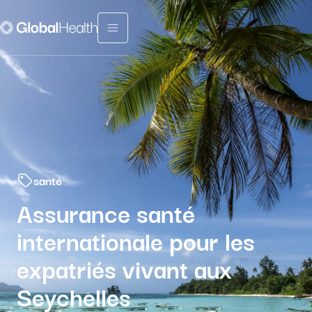
Menu fermé
santé
Assurance santé
internationale pour les
expatriés vivant aux
Seychelles